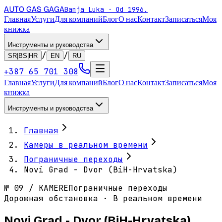
AUTO GAS
GAGA
Banja Luka · Od 1996.
Главная
Услуги
Для компаний
Блог
О нас
Контакт
Записаться
Моя
книжка
Инструменты и руководства
/
/
SR|BS|HR
EN
RU
+387 65 701 308
Главная
Услуги
Для компаний
Блог
О нас
Контакт
Записаться
Моя
книжка
Инструменты и руководства
Главная
Камеры в реальном времени
Пограничные переходы
Novi Grad - Dvor (BiH-Hrvatska)
№
09
/
KAMERE
Пограничные переходы
Дорожная обстановка · В реальном времени
Novi Grad - Dvor (BiH-Hrvatska)