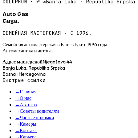
COLOPHON · №
∞
Banja Luka · Republika Srpska
Auto Gas
Gaga.
СЕМЕЙНАЯ МАСТЕРСКАЯ · С 1996.
Семейная автомастерская в Баня-Луке с 1996 года.
Автомеханика и автогаз.
Njegoševa 44
Адрес мастерской
Banja Luka, Republika Srpska
Bosna i Hercegovina
Быстрые ссылки
→
Главная
→
О нас
→
Автогаз
→
Советы водителям
→
Частые поломки
→
Камеры
→
Контакт
→
Карьера