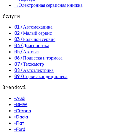
→
Электронная сервисная книжка
Услуги
01
/
Автомеханика
02
/
Малый сервис
03
/
Большой сервис
04
/
Диагностика
05
/
Автогаз
06
/
Подвеска и тормоза
07
/
Техосмотр
08
/
Автоэлектрика
09
/
Сервис кондиционера
Brendovi
◦
Audi
◦
BMW
◦
Citroën
◦
Dacia
◦
Fiat
◦
Ford