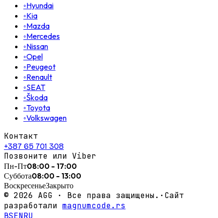
◦
Hyundai
◦
Kia
◦
Mazda
◦
Mercedes
◦
Nissan
◦
Opel
◦
Peugeot
◦
Renault
◦
SEAT
◦
Škoda
◦
Toyota
◦
Volkswagen
Контакт
+387 65 701 308
Позвоните или Viber
Пн-Пт
08:00 - 17:00
Суббота
08:00 - 13:00
Воскресенье
Закрыто
©
2026
AGG ·
Все права защищены.
·
Сайт
разработали
magnumcode.rs
BS
EN
RU