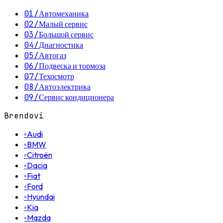
01
/
Автомеханика
02
/
Малый сервис
03
/
Большой сервис
04
/
Диагностика
05
/
Автогаз
06
/
Подвеска и тормоза
07
/
Техосмотр
08
/
Автоэлектрика
09
/
Сервис кондиционера
Brendovi
◦
Audi
◦
BMW
◦
Citroën
◦
Dacia
◦
Fiat
◦
Ford
◦
Hyundai
◦
Kia
◦
Mazda