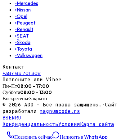
◦
Mercedes
◦
Nissan
◦
Opel
◦
Peugeot
◦
Renault
◦
SEAT
◦
Škoda
◦
Toyota
◦
Volkswagen
Контакт
+387 65 701 308
Позвоните или Viber
Пн-Пт
08:00 - 17:00
Суббота
08:00 - 13:00
Воскресенье
Закрыто
©
2026
AGG ·
Все права защищены.
·
Сайт
разработали
magnumcode.rs
BS
EN
RU
Конфиденциальность
Условия
Карта сайта
Позвонить сейчас
Написать в WhatsApp