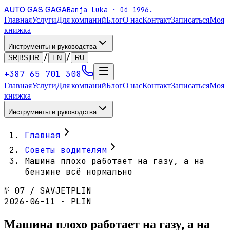
AUTO GAS
GAGA
Banja Luka · Od 1996.
Главная
Услуги
Для компаний
Блог
О нас
Контакт
Записаться
Моя
книжка
Инструменты и руководства
/
/
SR|BS|HR
EN
RU
+387 65 701 308
Главная
Услуги
Для компаний
Блог
О нас
Контакт
Записаться
Моя
книжка
Инструменты и руководства
Главная
Советы водителям
Машина плохо работает на газу, а на
бензине всё нормально
№
07
/
SAVJET
PLIN
2026-06-11 · PLIN
Машина плохо работает на газу, а на