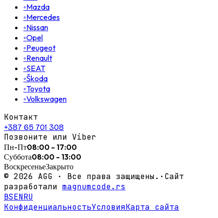
◦
Mazda
◦
Mercedes
◦
Nissan
◦
Opel
◦
Peugeot
◦
Renault
◦
SEAT
◦
Škoda
◦
Toyota
◦
Volkswagen
Контакт
+387 65 701 308
Позвоните или Viber
Пн-Пт
08:00 - 17:00
Суббота
08:00 - 13:00
Воскресенье
Закрыто
©
2026
AGG ·
Все права защищены.
·
Сайт
разработали
magnumcode.rs
BS
EN
RU
Конфиденциальность
Условия
Карта сайта