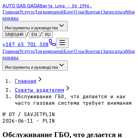
AUTO GAS
GAGA
Banja Luka · Od 1996.
Главная
Услуги
Для компаний
Блог
О нас
Контакт
Записаться
Моя
книжка
Инструменты и руководства
/
/
SR|BS|HR
EN
RU
+387 65 701 308
Главная
Услуги
Для компаний
Блог
О нас
Контакт
Записаться
Моя
книжка
Инструменты и руководства
Главная
Советы водителям
Обслуживание ГБО, что делается и как
часто газовая система требует внимания
№
07
/
SAVJET
PLIN
2026-06-11 · PLIN
Обслуживание ГБО, что делается и