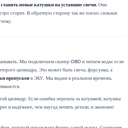
е ставить новые катушки на уставшие свечи.
Они
тро сгорит. В обратную сторону так же плохо: сильная
стему.
бманывать. Мы подключаем сканер OBD и читаем коды: если
второго цилиндра. Это может быть свеча, форсунка, а
ки пропусков
в ЭБУ. Мы видим в реальном времени,
ливаются.
угой цилиндр. Если ошибка перешла за катушкой, катушка
рее и надёжнее, чем наугад менять детали, и экономит
афом, который показывает форму самой искры. Сочетание