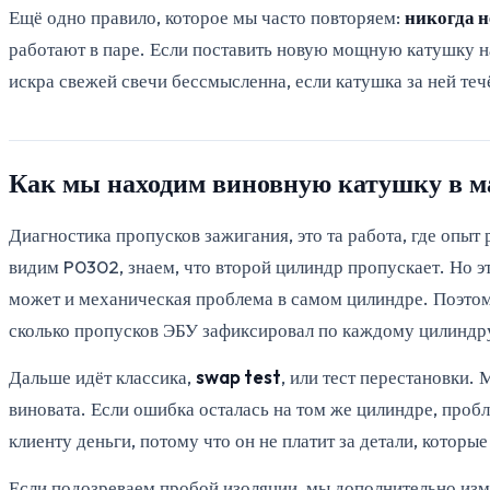
Ещё одно правило, которое мы часто повторяем:
никогда н
работают в паре. Если поставить новую мощную катушку н
искра свежей свечи бессмысленна, если катушка за ней теч
Как мы находим виновную катушку в м
Диагностика пропусков зажигания, это та работа, где опы
видим P0302, знаем, что второй цилиндр пропускает. Но эт
может и механическая проблема в самом цилиндре. Поэто
сколько пропусков ЭБУ зафиксировал по каждому цилиндру,
Дальше идёт классика,
swap test
, или тест перестановки.
виновата. Если ошибка осталась на том же цилиндре, пробл
клиенту деньги, потому что он не платит за детали, которые
Если подозреваем пробой изоляции, мы дополнительно изм