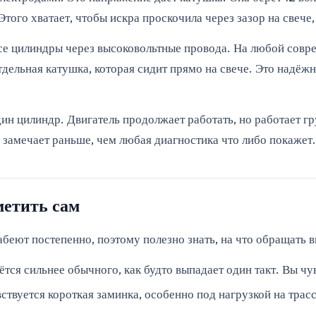
того хватает, чтобы искра проскочила через зазор на свече,
се цилиндры через высоковольтные провода. На любой совр
ельная катушка, которая сидит прямо на свече. Это надёжнее
дин цилиндр. Двигатель продолжает работать, но работает г
замечает раньше, чем любая диагностика что либо покажет.
метить сам
беют постепенно, поэтому полезно знать, на что обращать в
сётся сильнее обычного, как будто выпадает один такт. Вы чу
вствуется короткая заминка, особенно под нагрузкой на трас