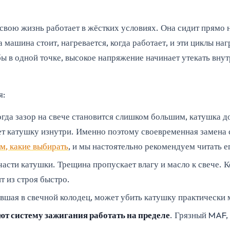
 свою жизнь работает в жёстких условиях. Она сидит прямо н
да машина стоит, нагревается, когда работает, и эти циклы
ы в одной точке, высокое напряжение начинает утекать внут
я:
огда зазор на свече становится слишком большим, катушка 
ет катушку изнутри. Именно поэтому своевременная замена 
ом, какие выбирать
, и мы настоятельно рекомендуем читать ег
асти катушки. Трещина пропускает влагу и масло к свече. 
т из строя быстро.
авшая в свечной колодец, может убить катушку практически
ют систему зажигания работать на пределе
. Грязный MAF,