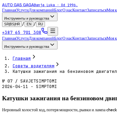
AUTO GAS
GAGA
Banja Luka · Od 1996.
Главная
Услуги
Для компаний
Блог
О нас
Контакт
Записаться
Моя 
Инструменты и руководства
/
/
SR|BS|HR
EN
RU
+387 65 701 308
Главная
Услуги
Для компаний
Блог
О нас
Контакт
Записаться
Моя 
Инструменты и руководства
Главная
Советы водителям
Катушки зажигания на бензиновом двигател
№
07
/
SAVJET
SIMPTOMI
2026-04-11 · SIMPTOMI
Катушки зажигания на бензиновом двиг
Неровный холостой ход, потеря мощности, рывки и лампа check 