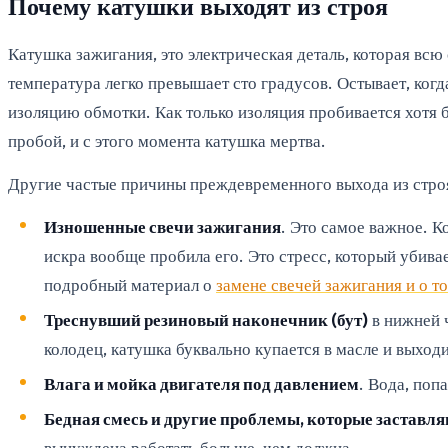
Почему катушки выходят из строя
Катушка зажигания, это электрическая деталь, которая всю
температура легко превышает сто градусов. Остывает, ког
изоляцию обмотки. Как только изоляция пробивается хотя б
пробой, и с этого момента катушка мертва.
Другие частые причины преждевременного выхода из стро
Изношенные свечи зажигания
. Это самое важное. К
искра вообще пробила его. Это стресс, который убива
подробный материал о
замене свечей зажигания и о т
Треснувший резиновый наконечник (бут)
в нижней ч
колодец, катушка буквально купается в масле и выходи
Влага и мойка двигателя под давлением
. Вода, поп
Бедная смесь и другие проблемы, которые заставля
вынуждена работать больше, чем должна.