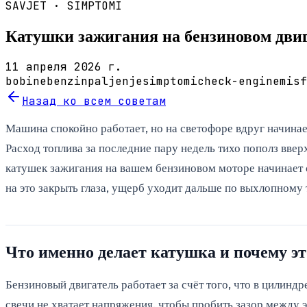
SAVJET ·
SIMPTOMI
Катушки зажигания на бензиновом двиг
11 апреля 2026 г.
bobine
benzin
paljenje
simptomi
check-engine
misf
Назад ко всем советам
Машина спокойно работает, но на светофоре вдруг начинает
Расход топлива за последние пару недель тихо пополз вверх
катушек зажигания на вашем бензиновом моторе начинает сд
на это закрыть глаза, ущерб уходит дальше по выхлопному 
Что именно делает катушка и почему э
Бензиновый двигатель работает за счёт того, что в цилинд
свечи не хватает напряжения, чтобы пробить зазор между э