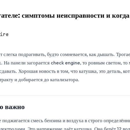
ателе: симптомы неисправности и когда
ire
 слегка подрагивать, будто сомневается, как дышать. Трогае
. На панели загорается check engine, то ровным светом, то 
авать. Хорошая новость в том, что катушка, это деталь, кот
тракту и добирается до катализатора.
то важно
ре поджигается смесь бензина и воздуха в строго определён
лектродами. Это напряжение даёт катушка. Она берёт 12 вол