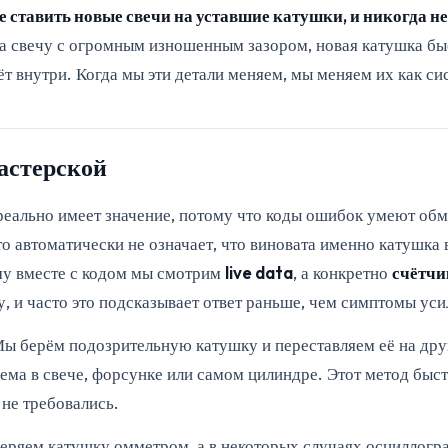
е ставить новые свечи на уставшие катушки, и никогда н
а свечу с огромным изношенным зазором, новая катушка быс
ёт внутри. Когда мы эти детали меняем, мы меняем их как си
астерской
т реально имеет значение, потому что коды ошибок умеют о
о автоматически не означает, что виновата именно катушка 
му вместе с кодом мы смотрим
live data
, а конкретно
счётчи
 и часто это подсказывает ответ раньше, чем симптомы уси
 Мы берём подозрительную катушку и переставляем её на др
ема в свече, форсунке или самом цилиндре. Этот метод быст
 не требовались.
еряем катушку омметром, а в некоторых случаях осциллогр