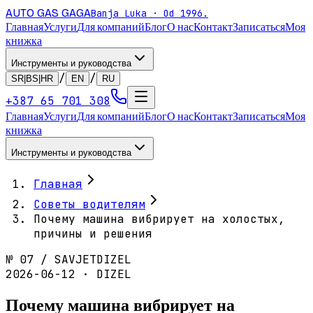
AUTO GAS
GAGA
Banja Luka · Od 1996.
Главная
Услуги
Для компаний
Блог
О нас
Контакт
Записаться
Моя
книжка
Инструменты и руководства
/
/
SR|BS|HR
EN
RU
+387 65 701 308
Главная
Услуги
Для компаний
Блог
О нас
Контакт
Записаться
Моя
книжка
Инструменты и руководства
Главная
Советы водителям
Почему машина вибрирует на холостых,
причины и решения
№
07
/
SAVJET
DIZEL
2026-06-12 · DIZEL
Почему машина вибрирует на