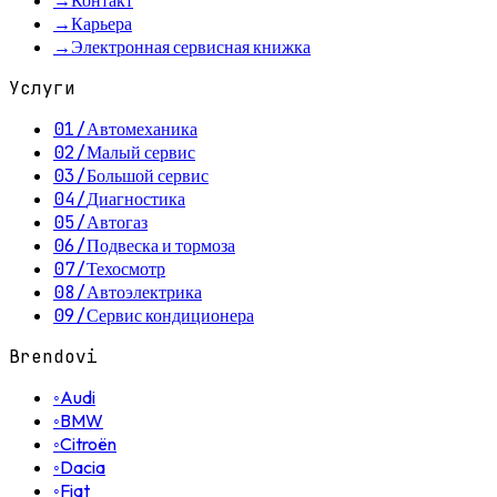
→
Контакт
→
Карьера
→
Электронная сервисная книжка
Услуги
01
/
Автомеханика
02
/
Малый сервис
03
/
Большой сервис
04
/
Диагностика
05
/
Автогаз
06
/
Подвеска и тормоза
07
/
Техосмотр
08
/
Автоэлектрика
09
/
Сервис кондиционера
Brendovi
◦
Audi
◦
BMW
◦
Citroën
◦
Dacia
◦
Fiat