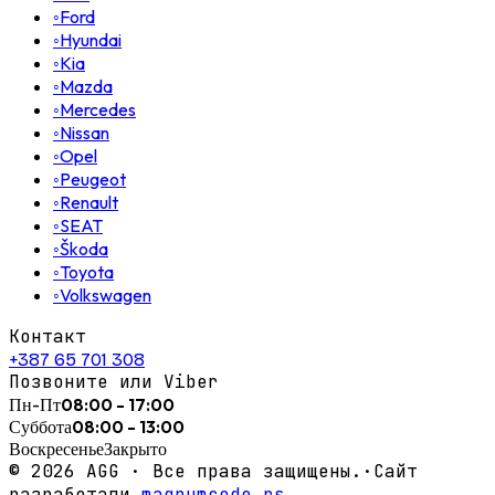
◦
Ford
◦
Hyundai
◦
Kia
◦
Mazda
◦
Mercedes
◦
Nissan
◦
Opel
◦
Peugeot
◦
Renault
◦
SEAT
◦
Škoda
◦
Toyota
◦
Volkswagen
Контакт
+387 65 701 308
Позвоните или Viber
Пн-Пт
08:00 - 17:00
Суббота
08:00 - 13:00
Воскресенье
Закрыто
©
2026
AGG ·
Все права защищены.
·
Сайт
разработали
magnumcode.rs