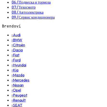
06
/
Подвеска и тормоза
07
/
Техосмотр
08
/
Автоэлектрика
09
/
Сервис кондиционера
Brendovi
◦
Audi
◦
BMW
◦
Citroën
◦
Dacia
◦
Fiat
◦
Ford
◦
Hyundai
◦
Kia
◦
Mazda
◦
Mercedes
◦
Nissan
◦
Opel
◦
Peugeot
◦
Renault
◦
SEAT