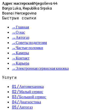
Njegoševa 44
Адрес мастерской
Banja Luka, Republika Srpska
Bosna i Hercegovina
Быстрые ссылки
→
Главная
→
О нас
→
Автогаз
→
Советы водителям
→
Частые поломки
→
Камеры
→
Контакт
→
Карьера
→
Электронная сервисная книжка
Услуги
01
/
Автомеханика
02
/
Малый сервис
03
/
Большой сервис
04
/
Диагностика
05
/
Автогаз