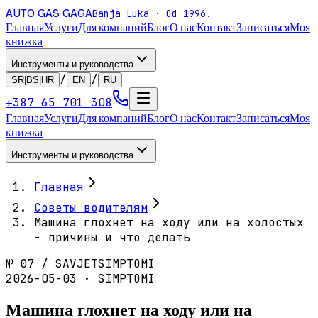
AUTO GAS
GAGA
Banja Luka · Od 1996.
Главная
Услуги
Для компаний
Блог
О нас
Контакт
Записаться
Моя
книжка
Инструменты и руководства
/
/
SR|BS|HR
EN
RU
+387 65 701 308
Главная
Услуги
Для компаний
Блог
О нас
Контакт
Записаться
Моя
книжка
Инструменты и руководства
Главная
Советы водителям
Машина глохнет на ходу или на холостых
- причины и что делать
№
07
/
SAVJET
SIMPTOMI
2026-05-03 · SIMPTOMI
Машина глохнет на ходу или на