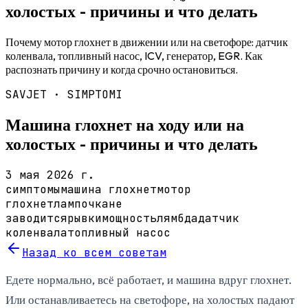
холостых - причины и что делать
Почему мотор глохнет в движении или на светофоре: датчик
коленвала, топливный насос, ICV, генератор, EGR. Как
распознать причину и когда срочно остановиться.
SAVJET ·
SIMPTOMI
Машина глохнет на ходу или на
холостых - причины и что делать
3 мая 2026 г.
симптомы
машина глохнет
мотор
глохнет
лампочка
не
заводится
рывки
мощность
лямбда
датчик
коленвала
топливный насос
Назад ко всем советам
Едете нормально, всё работает, и машина вдруг глохнет.
Или останавливаетесь на светофоре, на холостых падают