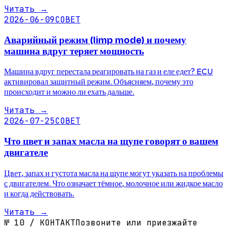
Читать
→
2026-06-09
СОВЕТ
Аварийный режим (limp mode) и почему
машина вдруг теряет мощность
Машина вдруг перестала реагировать на газ и еле едет? ECU
активировал защитный режим. Объясняем, почему это
происходит и можно ли ехать дальше.
Читать
→
2026-07-25
СОВЕТ
Что цвет и запах масла на щупе говорят о вашем
двигателе
Цвет, запах и густота масла на щупе могут указать на проблемы
с двигателем. Что означает тёмное, молочное или жидкое масло
и когда действовать.
Читать
→
№
10
/
КОНТАКТ
Позвоните или приезжайте