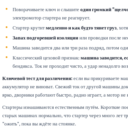
Поворачиваете ключ и слышите
один громкий "щелч
электромотор стартера не реагирует.
Стартер крутит
медленно и как будто тянет груз
, хот
Запах подгоревшей изоляции
или проводки после не
Машина заводится два или три раза подряд, потом один
Классический цеховой признак:
машина заводится, е
бендикса. Ток не проходит чисто, а удар ненадолго воз
Ключевой тест для различения:
если вы прикуриваете маш
аккумулятор не виноват. Свежий ток от другой машины дока
ярко, дворники работают быстро, радио играет, а мотор не
Стартеры изнашиваются естественным путём. Короткие поезд
старых машинах нормально, что стартер через много лет т
"ожить", пока вы ждёте на стоянке.