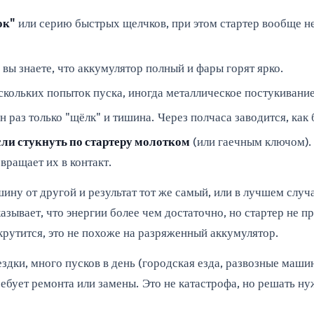
ок"
или серию быстрых щелчков, при этом стартер вообще не
я вы знаете, что аккумулятор полный и фары горят ярко.
скольких попыток пуска, иногда металлическое постукивание
 раз только "щёлк" и тишина. Через полчаса заводится, как 
сли стукнуть по стартеру молотком
(или гаечным ключом).
вращает их в контакт.
ину от другой и результат тот же самый, или в лучшем случ
зывает, что энергии более чем достаточно, но стартер не п
 крутится, это не похоже на разряженный аккумулятор.
ки, много пусков в день (городская езда, развозные машины
ребует ремонта или замены. Это не катастрофа, но решать н