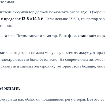
реваемый.
ателе аккумулятор должен показывать около 12,6 В (хорошо),
ь
в пределах 13,8 и 14,4 В
. Если меньше 13,5 В, генератор за
ктроника.
игателе. Потом запустите мотор. Если фары
становятся яр
астера во дворе снимали минусовую клемму аккумулятора п
 электроники это было безопасно. На современных автомоб
скакнуть и спалить электронику, которая стоит больше, чем 
им жизнь
 Внутри щётки, обмотки, подшипники, регуляторы. Всё это с