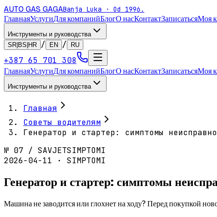
AUTO GAS
GAGA
Banja Luka · Od 1996.
Главная
Услуги
Для компаний
Блог
О нас
Контакт
Записаться
Моя 
Инструменты и руководства
/
/
SR|BS|HR
EN
RU
+387 65 701 308
Главная
Услуги
Для компаний
Блог
О нас
Контакт
Записаться
Моя 
Инструменты и руководства
Главная
Советы водителям
Генератор и стартер: симптомы неисправно
№
07
/
SAVJET
SIMPTOMI
2026-04-11 · SIMPTOMI
Генератор и стартер: симптомы неиспр
Машина не заводится или глохнет на ходу? Перед покупкой новог