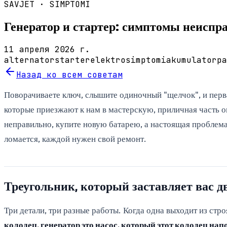
SAVJET ·
SIMPTOMI
Генератор и стартер: симптомы неиспр
11 апреля 2026 г.
alternator
starter
elektro
simptomi
akumulator
pa
Назад ко всем советам
Поворачиваете ключ, слышите одиночный "щелчок", и первая
которые приезжают к нам в мастерскую, приличная часть 
неправильно, купите новую батарею, а настоящая проблема 
ломается, каждой нужен свой ремонт.
Треугольник, который заставляет вас дв
Три детали, три разные работы. Когда одна выходит из ст
колодец, генератор это насос, который этот колодец нап