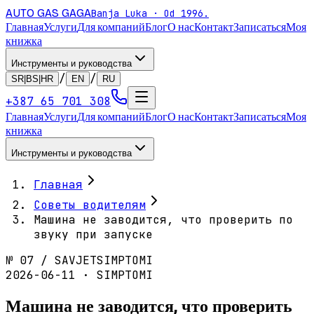
AUTO GAS
GAGA
Banja Luka · Od 1996.
Главная
Услуги
Для компаний
Блог
О нас
Контакт
Записаться
Моя
книжка
Инструменты и руководства
/
/
SR|BS|HR
EN
RU
+387 65 701 308
Главная
Услуги
Для компаний
Блог
О нас
Контакт
Записаться
Моя
книжка
Инструменты и руководства
Главная
Советы водителям
Машина не заводится, что проверить по
звуку при запуске
№
07
/
SAVJET
SIMPTOMI
2026-06-11 · SIMPTOMI
Машина не заводится, что проверить