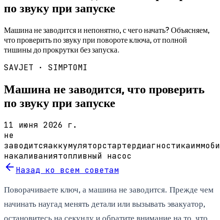
по звуку при запуске
Машина не заводится и непонятно, с чего начать? Объясняем,
что проверить по звуку при повороте ключа, от полной
тишины до прокрутки без запуска.
SAVJET ·
SIMPTOMI
Машина не заводится, что проверить
по звуку при запуске
11 июня 2026 г.
не
заводится
аккумулятор
стартер
диагностика
иммоби
накаливания
топливный насос
Назад ко всем советам
Поворачиваете ключ, а машина не заводится. Прежде чем
начинать наугад менять детали или вызывать эвакуатор,
остановитесь на секунду и обратите внимание на то, что