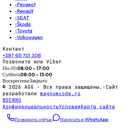
◦
Peugeot
◦
Renault
◦
SEAT
◦
Škoda
◦
Toyota
◦
Volkswagen
Контакт
+387 65 701 308
Позвоните или Viber
Пн-Пт
08:00 - 17:00
Суббота
08:00 - 13:00
Воскресенье
Закрыто
©
2026
AGG ·
Все права защищены.
·
Сайт
разработали
magnumcode.rs
BS
EN
RU
Конфиденциальность
Условия
Карта сайта
Позвонить сейчас
Написать в WhatsApp