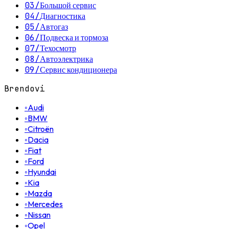
03
/
Большой сервис
04
/
Диагностика
05
/
Автогаз
06
/
Подвеска и тормоза
07
/
Техосмотр
08
/
Автоэлектрика
09
/
Сервис кондиционера
Brendovi
◦
Audi
◦
BMW
◦
Citroën
◦
Dacia
◦
Fiat
◦
Ford
◦
Hyundai
◦
Kia
◦
Mazda
◦
Mercedes
◦
Nissan
◦
Opel