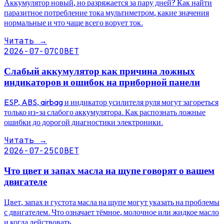
Аккумулятор новый, но разряжается за пару дней? Как найти
паразитное потребление тока мультиметром, какие значения
нормальные и что чаще всего ворует ток.
Читать
→
2026-07-07
СОВЕТ
Слабый аккумулятор как причина ложных
индикаторов и ошибок на приборной панели
ESP, ABS, airbag и индикатор усилителя руля могут загореться
только из-за слабого аккумулятора. Как распознать ложные
ошибки до дорогой диагностики электроники.
Читать
→
2026-07-25
СОВЕТ
Что цвет и запах масла на щупе говорят о вашем
двигателе
Цвет, запах и густота масла на щупе могут указать на проблемы
с двигателем. Что означает тёмное, молочное или жидкое масло
и когда действовать.