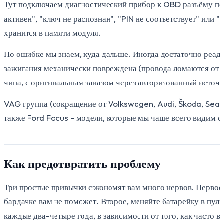
Тут подключаем диагностический прибор к OBD разъёму п
активен", "ключ не распознан", "PIN не соответствует" ил
хранится в памяти модуля.
По ошибке мы знаем, куда дальше. Иногда достаточно реа
зажигания механически повреждена (провода ломаются от 
чипа, с оригинальным заказом через авторизованный источ
VAG группа (сокращение от Volkswagen, Audi, Škoda, Seat,
также Ford Focus - модели, которые мы чаще всего видим 
Как предотвратить проблему
Три простые привычки сэкономят вам много нервов. Первое,
бардачке вам не поможет. Второе, меняйте батарейку в пуль
каждые два-четыре года, в зависимости от того, как часто