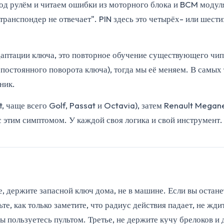
од рулём и читаем ошибки из моторного блока и BCM модул
и "транспондер не отвечает". PIN здесь это четырёх- или ше
даптации ключа, это повторное обучение существующего чип
постоянного поворота ключа), тогда мы её меняем. В самых
ник.
 чаще всего Golf, Passat и Octavia), затем Renault Megane 
с этим симптомом. У каждой своя логика и свой инструмент.
 держите запасной ключ дома, не в машине. Если вы останет
те, как только заметите, что радиус действия падает, не жди
 вы пользуетесь пультом. Третье, не держите кучу брелоков 