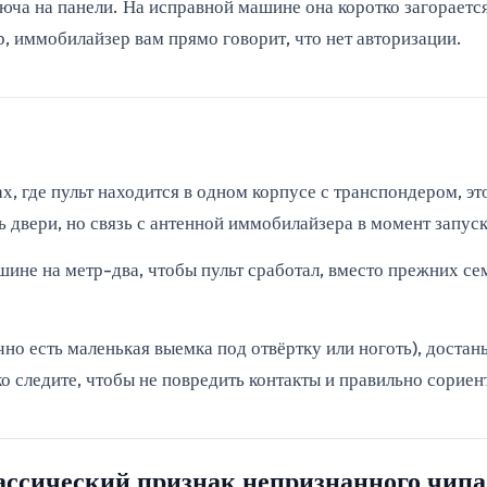
люча на панели. На исправной машине она коротко загораетс
ор, иммобилайзер вам прямо говорит, что нет авторизации.
, где пульт находится в одном корпусе с транспондером, э
ь двери, но связь с антенной иммобилайзера в момент запуск
ашине на метр-два, чтобы пульт сработал, вместо прежних с
ычно есть маленькая выемка под отвёртку или ноготь), дост
о следите, чтобы не повредить контакты и правильно сориен
лассический признак непризнанного чипа