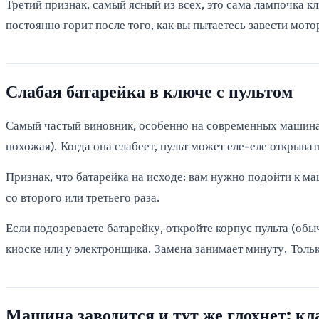
Третий признак, самый ясный из всех, это сама лампочка к
постоянно горит после того, как вы пытаетесь завести мот
Слабая батарейка в ключе с пультом
Самый частый виновник, особенно на современных машинах
похожая). Когда она слабеет, пульт может еле-еле открыват
Признак, что батарейка на исходе: вам нужно подойти к м
со второго или третьего раза.
Если подозреваете батарейку, откройте корпус пульта (об
киоске или у электронщика. Замена занимает минуту. Тольк
Машина заводится и тут же глохнет: к