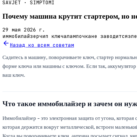
SAVJET ·
SIMPTOMI
Почему машина крутит стартером, но не
29 мая 2026 г.
иммобилайзер
чип ключа
лампочка
не заводится
эле
Назад ко всем советам
Садитесь в машину, поворачиваете ключ, стартер нормально 
форме ключа или машины с ключом. Если так, аккумулятор с
ваш ключ.
Что такое иммобилайзер и зачем он ну
Иммобилайзер - это электронная защита от угона, которая 
которая держится вокруг металлической, встроен маленьки
Когда вы поворачиваете ключ, антенна посылает сигнал, чи