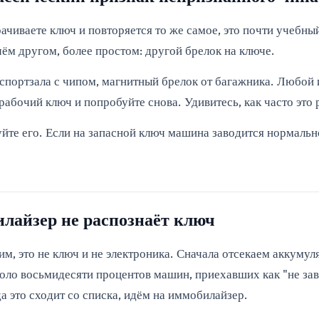
орачиваете ключ и повторяется то же самое, это почти учебн
 чём другом, более простом: другой брелок на ключе.
 спортзала с чипом, магнитный брелок от багажника. Любой 
 рабочий ключ и попробуйте снова. Удивитесь, как часто это
йте его. Если на запасной ключ машина заводится нормально
илайзер не распознаёт ключ
им, это не ключ и не электроника. Сначала отсекаем аккуму
около восьмидесяти процентов машин, приехавших как "не за
а это сходит со списка, идём на иммобилайзер.