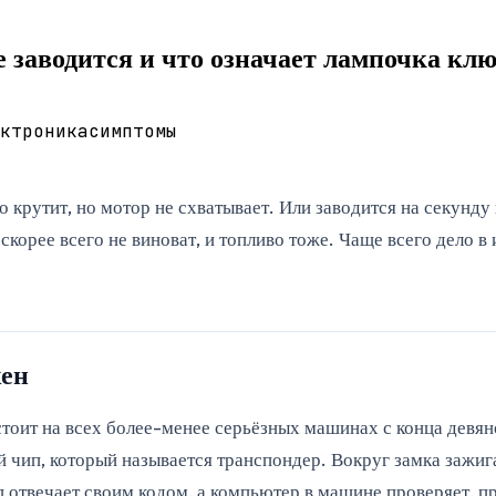
 заводится и что означает лампочка кл
ктроника
симптомы
крутит, но мотор не схватывает. Или заводится на секунду и
корее всего не виноват, и топливо тоже. Чаще всего дело в
жен
стоит на всех более-менее серьёзных машинах с конца девян
й чип, который называется транспондер. Вокруг замка зажиг
п отвечает своим кодом, а компьютер в машине проверяет, пр