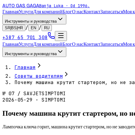
AUTO GAS
GAGA
Banja Luka · Od 1996.
Главная
Услуги
Для компаний
Блог
О нас
Контакт
Записаться
Моя 
Инструменты и руководства
/
/
SR|BS|HR
EN
RU
+387 65 701 308
Главная
Услуги
Для компаний
Блог
О нас
Контакт
Записаться
Моя 
Инструменты и руководства
Главная
Советы водителям
Почему машина крутит стартером, но не з
№
07
/
SAVJET
SIMPTOMI
2026-05-29 · SIMPTOMI
Почему машина крутит стартером, но не
Лампочка ключа горит, машина крутит стартером, но не заводит