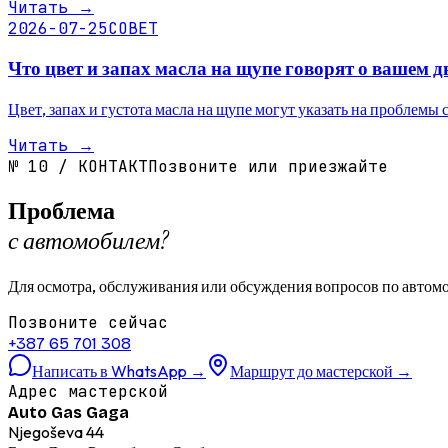
Читать
→
2026-07-25
СОВЕТ
Что цвет и запах масла на щупе говорят о вашем д
Цвет, запах и густота масла на щупе могут указать на проблемы 
Читать
→
№
10
/
КОНТАКТ
Позвоните или приезжайте
Проблема
с автомобилем?
Для осмотра, обслуживания или обсуждения вопросов по автомо
Позвоните сейчас
+387 65 701 308
Написать в WhatsApp
→
Маршрут до мастерской
→
Адрес мастерской
Auto Gas Gaga
Njegoševa 44