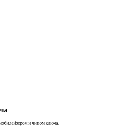
юча
ммобилайзером и чипом ключа.