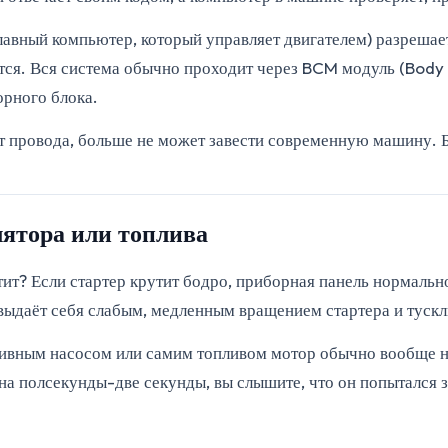
лавный компьютер, который управляет двигателем) разрешает
тся. Вся система обычно проходит через BCM модуль (Body 
орного блока.
т провода, больше не может завести современную машину. Б
лятора или топлива
утит? Если стартер крутит бодро, приборная панель нормальн
 выдаёт себя слабым, медленным вращением стартера и туск
пливным насосом или самим топливом мотор обычно вообще н
а полсекунды-две секунды, вы слышите, что он попытался за