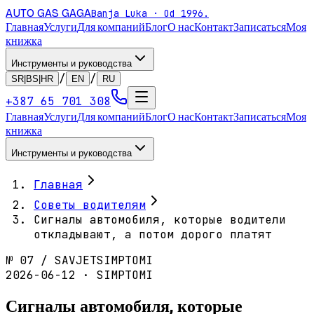
AUTO GAS
GAGA
Banja Luka · Od 1996.
Главная
Услуги
Для компаний
Блог
О нас
Контакт
Записаться
Моя
книжка
Инструменты и руководства
/
/
SR|BS|HR
EN
RU
+387 65 701 308
Главная
Услуги
Для компаний
Блог
О нас
Контакт
Записаться
Моя
книжка
Инструменты и руководства
Главная
Советы водителям
Сигналы автомобиля, которые водители
откладывают, а потом дорого платят
№
07
/
SAVJET
SIMPTOMI
2026-06-12 · SIMPTOMI
Сигналы автомобиля, которые