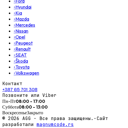
◦
Ford
◦
Hyundai
◦
Kia
◦
Mazda
◦
Mercedes
◦
Nissan
◦
Opel
◦
Peugeot
◦
Renault
◦
SEAT
◦
Škoda
◦
Toyota
◦
Volkswagen
Контакт
+387 65 701 308
Позвоните или Viber
Пн-Пт
08:00 - 17:00
Суббота
08:00 - 13:00
Воскресенье
Закрыто
©
2026
AGG ·
Все права защищены.
·
Сайт
разработали
magnumcode.rs