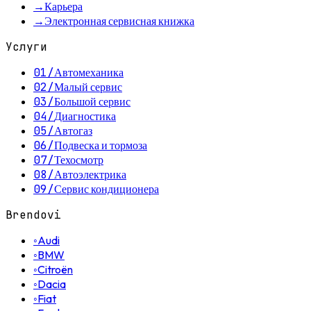
→
Карьера
→
Электронная сервисная книжка
Услуги
01
/
Автомеханика
02
/
Малый сервис
03
/
Большой сервис
04
/
Диагностика
05
/
Автогаз
06
/
Подвеска и тормоза
07
/
Техосмотр
08
/
Автоэлектрика
09
/
Сервис кондиционера
Brendovi
◦
Audi
◦
BMW
◦
Citroën
◦
Dacia
◦
Fiat