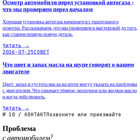
Осмотр автомобиля перед установкой автогаза -
что мы проверяем перед началом
Хорошая установка автогаза начинается с тщательного
осмотра. Рассказываем, что мы проверяем в мастерской до того,
как ставим первую новую деталь.
Читать
→
2026-07-25
СОВЕТ
Что цвет и запах масла на щупе говорят о вашем
двигателе
Цвет, запах и густота масла на щупе могут указать на проблемы
с двигателем. Что означает тёмное, молочное или жидкое масло
и когда действовать.
Читать
→
№
10
/
КОНТАКТ
Позвоните или приезжайте
Проблема
с автомобилем?