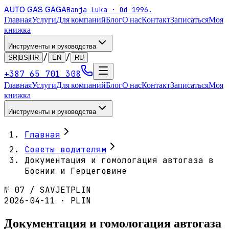
AUTO GAS
GAGA
Banja Luka · Od 1996.
Главная
Услуги
Для компаний
Блог
О нас
Контакт
Записаться
Моя
книжка
Инструменты и руководства
/
/
SR|BS|HR
EN
RU
+387 65 701 308
Главная
Услуги
Для компаний
Блог
О нас
Контакт
Записаться
Моя
книжка
Инструменты и руководства
Главная
Советы водителям
Документация и гомологация автогаза в
Боснии и Герцеговине
№
07
/
SAVJET
PLIN
2026-04-11 · PLIN
Документация и гомологация автогаза