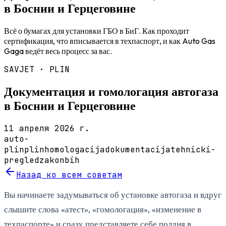
в Боснии и Герцеговине
Всё о бумагах для установки ГБО в БиГ. Как проходит
сертификация, что вписывается в техпаспорт, и как Auto Gas
Gaga ведёт весь процесс за вас.
SAVJET ·
PLIN
Документация и гомологация автогаза
в Боснии и Герцеговине
11 апреля 2026 г.
auto-
plin
plin
homologacija
dokumentacija
tehnicki-
pregled
zakon
bih
Назад ко всем советам
Вы начинаете задумываться об установке автогаза и вдруг
слышите слова «атест», «гомологация», «изменение в
техпаспорте» и сразу представляете себе полдня в