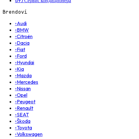
09
/
Сервис кондиционера
Brendovi
◦
Audi
◦
BMW
◦
Citroën
◦
Dacia
◦
Fiat
◦
Ford
◦
Hyundai
◦
Kia
◦
Mazda
◦
Mercedes
◦
Nissan
◦
Opel
◦
Peugeot
◦
Renault
◦
SEAT
◦
Škoda
◦
Toyota
◦
Volkswagen