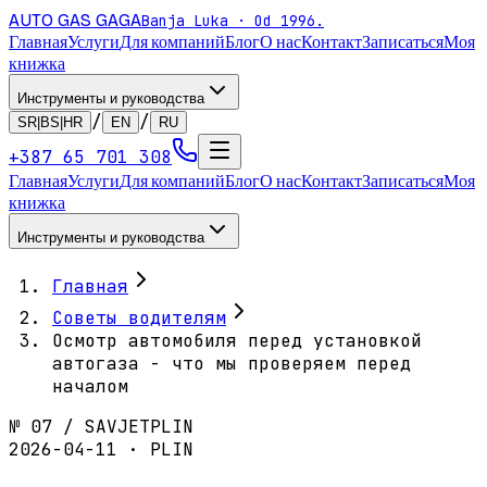
AUTO GAS
GAGA
Banja Luka · Od 1996.
Главная
Услуги
Для компаний
Блог
О нас
Контакт
Записаться
Моя
книжка
Инструменты и руководства
/
/
SR|BS|HR
EN
RU
+387 65 701 308
Главная
Услуги
Для компаний
Блог
О нас
Контакт
Записаться
Моя
книжка
Инструменты и руководства
Главная
Советы водителям
Осмотр автомобиля перед установкой
автогаза - что мы проверяем перед
началом
№
07
/
SAVJET
PLIN
2026-04-11 · PLIN