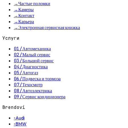
→
Частые поломки
→
Камеры
→
Контакт
→
Карьера
→
Электронная сервисная книжка
Услуги
01
/
Автомеханика
02
/
Малый сервис
03
/
Большой сервис
04
/
Диагностика
05
/
Автогаз
06
/
Подвеска и тормоза
07
/
Техосмотр
08
/
Автоэлектрика
09
/
Сервис кондиционера
Brendovi
◦
Audi
◦
BMW