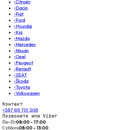
◦
Citroën
◦
Dacia
◦
Fiat
◦
Ford
◦
Hyundai
◦
Kia
◦
Mazda
◦
Mercedes
◦
Nissan
◦
Opel
◦
Peugeot
◦
Renault
◦
SEAT
◦
Škoda
◦
Toyota
◦
Volkswagen
Контакт
+387 65 701 308
Позвоните или Viber
Пн-Пт
08:00 - 17:00
Суббота
08:00 - 13:00