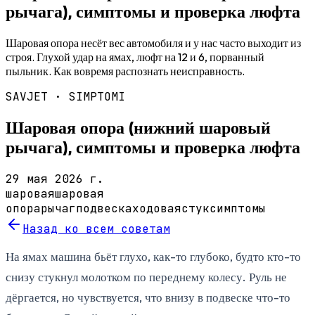
рычага), симптомы и проверка люфта
Шаровая опора несёт вес автомобиля и у нас часто выходит из
строя. Глухой удар на ямах, люфт на 12 и 6, порванный
пыльник. Как вовремя распознать неисправность.
SAVJET ·
SIMPTOMI
Шаровая опора (нижний шаровый
рычага), симптомы и проверка люфта
29 мая 2026 г.
шаровая
шаровая
опора
рычаг
подвеска
ходовая
стук
симптомы
Назад ко всем советам
На ямах машина бьёт глухо, как-то глубоко, будто кто-то
снизу стукнул молотком по переднему колесу. Руль не
дёргается, но чувствуется, что внизу в подвеске что-то