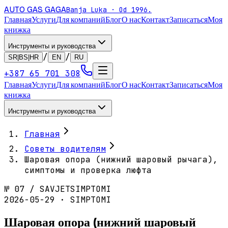
AUTO GAS
GAGA
Banja Luka · Od 1996.
Главная
Услуги
Для компаний
Блог
О нас
Контакт
Записаться
Моя
книжка
Инструменты и руководства
/
/
SR|BS|HR
EN
RU
+387 65 701 308
Главная
Услуги
Для компаний
Блог
О нас
Контакт
Записаться
Моя
книжка
Инструменты и руководства
Главная
Советы водителям
Шаровая опора (нижний шаровый рычага),
симптомы и проверка люфта
№
07
/
SAVJET
SIMPTOMI
2026-05-29 · SIMPTOMI
Шаровая опора (нижний шаровый