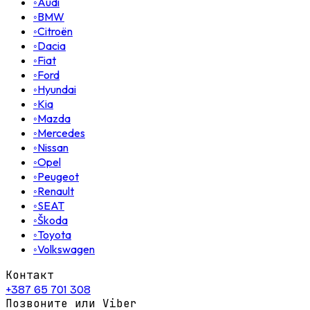
◦
Audi
◦
BMW
◦
Citroën
◦
Dacia
◦
Fiat
◦
Ford
◦
Hyundai
◦
Kia
◦
Mazda
◦
Mercedes
◦
Nissan
◦
Opel
◦
Peugeot
◦
Renault
◦
SEAT
◦
Škoda
◦
Toyota
◦
Volkswagen
Контакт
+387 65 701 308
Позвоните или Viber