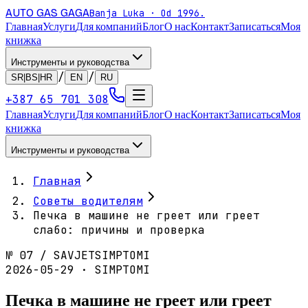
AUTO GAS
GAGA
Banja Luka · Od 1996.
Главная
Услуги
Для компаний
Блог
О нас
Контакт
Записаться
Моя
книжка
Инструменты и руководства
/
/
SR|BS|HR
EN
RU
+387 65 701 308
Главная
Услуги
Для компаний
Блог
О нас
Контакт
Записаться
Моя
книжка
Инструменты и руководства
Главная
Советы водителям
Печка в машине не греет или греет
слабо: причины и проверка
№
07
/
SAVJET
SIMPTOMI
2026-05-29 · SIMPTOMI
Печка в машине не греет или греет