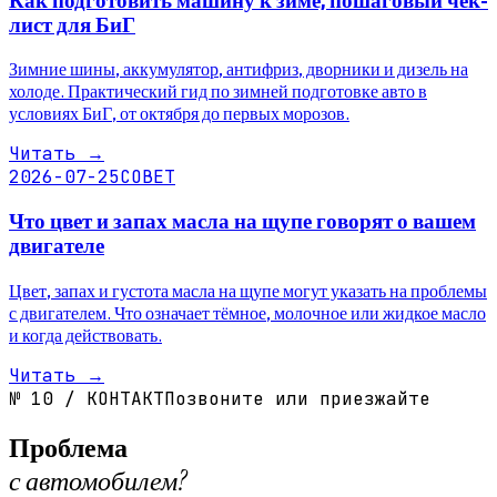
Как подготовить машину к зиме, пошаговый чек-
лист для БиГ
Зимние шины, аккумулятор, антифриз, дворники и дизель на
холоде. Практический гид по зимней подготовке авто в
условиях БиГ, от октября до первых морозов.
Читать
→
2026-07-25
СОВЕТ
Что цвет и запах масла на щупе говорят о вашем
двигателе
Цвет, запах и густота масла на щупе могут указать на проблемы
с двигателем. Что означает тёмное, молочное или жидкое масло
и когда действовать.
Читать
→
№
10
/
КОНТАКТ
Позвоните или приезжайте
Проблема
с автомобилем?