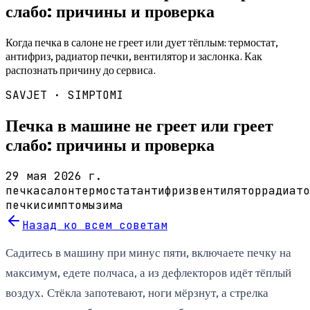
слабо: причины и проверка
Когда печка в салоне не греет или дует тёплым: термостат,
антифриз, радиатор печки, вентилятор и заслонка. Как
распознать причину до сервиса.
SAVJET ·
SIMPTOMI
Печка в машине не греет или греет
слабо: причины и проверка
29 мая 2026 г.
печка
салон
термостат
антифриз
вентилятор
радиато
печки
симптомы
зима
Назад ко всем советам
Садитесь в машину при минус пяти, включаете печку на
максимум, едете полчаса, а из дефлекторов идёт тёплый
воздух. Стёкла запотевают, ноги мёрзнут, а стрелка