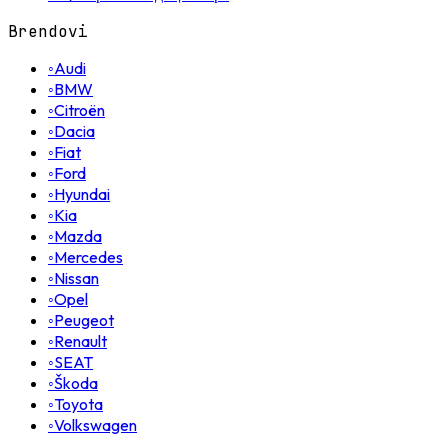
Brendovi
◦
Audi
◦
BMW
◦
Citroën
◦
Dacia
◦
Fiat
◦
Ford
◦
Hyundai
◦
Kia
◦
Mazda
◦
Mercedes
◦
Nissan
◦
Opel
◦
Peugeot
◦
Renault
◦
SEAT
◦
Škoda
◦
Toyota
◦
Volkswagen