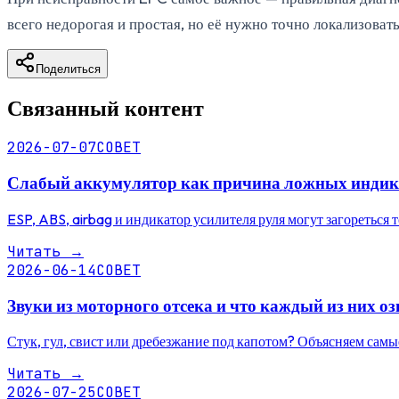
всего недорогая и простая, но её нужно точно локализоват
Поделиться
Связанный контент
2026-07-07
СОВЕТ
Слабый аккумулятор как причина ложных индика
ESP, ABS, airbag и индикатор усилителя руля могут загореться
Читать
→
2026-06-14
СОВЕТ
Звуки из моторного отсека и что каждый из них оз
Стук, гул, свист или дребезжание под капотом? Объясняем самы
Читать
→
2026-07-25
СОВЕТ