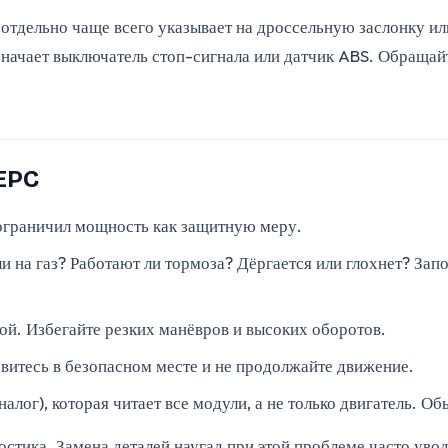
тдельно чаще всего указывает на дроссельную заслонку или
означает выключатель стоп-сигнала или датчик ABS. Обращай
 EPC
ограничил мощность как защитную меру.
 на газ? Работают ли тормоза? Дёргается или глохнет? Запо
ой. Избегайте резких манёвров и высоких оборотов.
овитесь в безопасном месте и не продолжайте движение.
лог), которая читает все модули, а не только двигатель. О
стика. Замена деталей наугад при этой проблеме часто уво