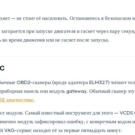
охнет — не стоит её насиловать. Остановитесь в безопасном 
загорается при запуске двигателя и гаснет через пару секу
 во время движения или не гаснет после запуска.
PC
Обычные OBD2-сканеры (вроде адаптера ELM327) читают тол
приборная панель или модуль gateway. Обычный сканер эту 
D2 диагностике
.
все модули. Самый известный инструмент для этого — VCDS
й именно модуль зафиксировал ошибку, с конкретным кодом
й VAG-сервис находит её за первые пятнадцать минут.