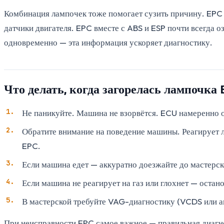
Комбинация лампочек тоже помогает сузить причину. EPC о
датчики двигателя. EPC вместе с ABS и ESP почти всегда 
одновременно — эта информация ускоряет диагностику.
Что делать, когда загорелась лампочка
Не паникуйте. Машина не взорвётся. ECU намеренно 
Обратите внимание на поведение машины. Реагирует ли
EPC.
Если машина едет — аккуратно доезжайте до мастерск
Если машина не реагирует на газ или глохнет — остан
В мастерской требуйте VAG-диагностику (VCDS или ана
При неисправности EPC самое важное — правильная диагно