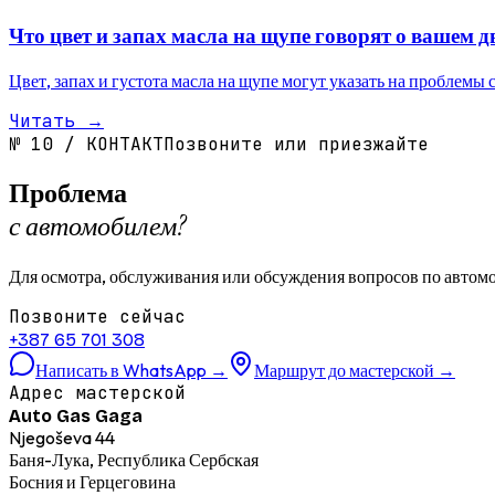
Что цвет и запах масла на щупе говорят о вашем д
Цвет, запах и густота масла на щупе могут указать на проблемы 
Читать
→
№
10
/
КОНТАКТ
Позвоните или приезжайте
Проблема
с автомобилем?
Для осмотра, обслуживания или обсуждения вопросов по автомо
Позвоните сейчас
+387 65 701 308
Написать в WhatsApp
→
Маршрут до мастерской
→
Адрес мастерской
Auto Gas Gaga
Njegoševa 44
Баня-Лука, Республика Сербская
Босния и Герцеговина