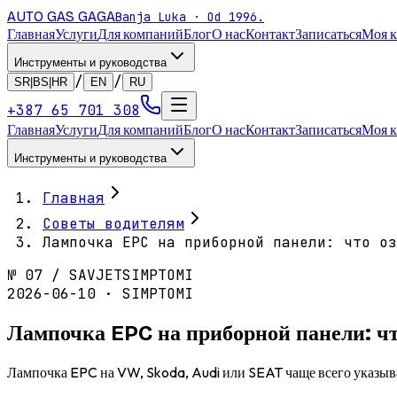
AUTO GAS
GAGA
Banja Luka · Od 1996.
Главная
Услуги
Для компаний
Блог
О нас
Контакт
Записаться
Моя 
Инструменты и руководства
/
/
SR|BS|HR
EN
RU
+387 65 701 308
Главная
Услуги
Для компаний
Блог
О нас
Контакт
Записаться
Моя 
Инструменты и руководства
Главная
Советы водителям
Лампочка EPC на приборной панели: что оз
№
07
/
SAVJET
SIMPTOMI
2026-06-10 · SIMPTOMI
Лампочка EPC на приборной панели: чт
Лампочка EPC на VW, Skoda, Audi или SEAT чаще всего указыва