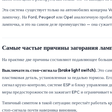
Эта система существует только на автомобилях концерна 
лампочку. На Ford, Peugeot или Opel аналогичную пробл
лампочка, и это на самом деле преимущество — она сужает
Самые частые причины загорания лам
На практике две причины составляют подавляющее большин
Выключатель стоп-сигнала (brake light switch).
Это сам
пластиковая деталь, установленная за педалью тормоза. Е
сигнал круиз-контролю, системе ESP и блоку управления дви
меры предосторожности он зажигает EPC и ограничивает м
Типичный симптом в такой ситуации: перестаёт работать к
стоп-сигнала почти наверняка виновник.