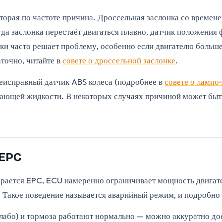
орая по частоте причина. Дроссельная заслонка со времене
гда заслонка перестаёт двигаться плавно, датчик положени
ки часто решает проблему, особенно если двигателю больше 
аточно, читайте в
совете о дроссельной заслонке
.
неисправный датчик ABS колеса (подробнее в
совете о лампо
ающей жидкости. В некоторых случаях причиной может быть
 EPC
агорается EPC, ECU намеренно ограничивает мощность двигат
а. Такое поведение называется аварийный режим, и подробно
 слабо) и тормоза работают нормально — можно аккуратно до