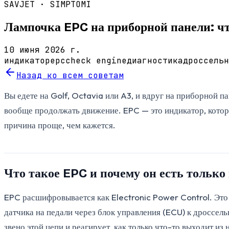
SAVJET ·
SIMPTOMI
Лампочка EPC на приборной панели: чт
10 июня 2026 г.
индикатор
epc
check engine
диагностика
дроссельн
Назад ко всем советам
Вы едете на Golf, Octavia или A3, и вдруг на приборной п
вообще продолжать движение. EPC — это индикатор, котор
причина проще, чем кажется.
Что такое EPC и почему он есть тольк
EPC расшифровывается как Electronic Power Control. Это с
датчика на педали через блок управления (ECU) к дроссел
звено этой цепи и реагирует, как только что-то выходит из