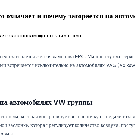
о означает и почему загорается на авто
ая-заслонка
мощность
симптомы
анели загорается жёлтая лампочка EPC. Машина тут же теряе
ый встречается исключительно на автомобилях VAG (Volkswa
о на автомобилях VW группы
истема, которая контролирует всю цепочку от педали газа до
ьной заслонке, которая регулирует количество воздуха, пос
 нормы.