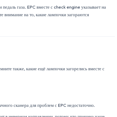
 педаль газа. EPC вместе с check engine указывает на
те внимание на то, какие лампочки загораются
мните также, какие ещё лампочки загорелись вместе с
бычного сканера для проблем с EPC недостаточно.
дит в неверном направлении, потому что причина чаще