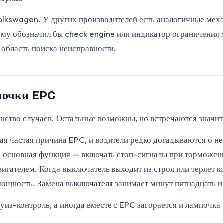
Volkswagen. У других производителей есть аналогичные мех
ему обозначил бы check engine или индикатор ограничения
 область поиска неисправности.
почки EPC
ство случаев. Остальные возможны, но встречаются значит
ая частая причина EPC, и водители редко догадываются о не
го основная функция — включать стоп-сигналы при торможен
гателем. Когда выключатель выходит из строя или теряет кон
ощность. Замена выключателя занимает минут пятнадцать и
руиз-контроль, а иногда вместе с EPC загорается и лампочк