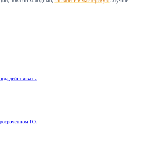
ации, пока он холодный,
загляните в мастерскую
. Лучше
огда действовать.
просроченном ТО.