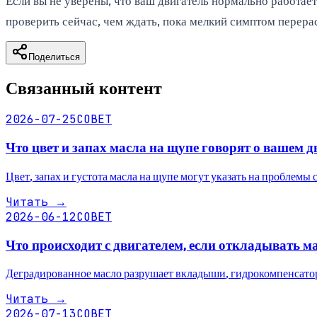
Если вы не уверены, что ваш двигатель нормально работае
проверить сейчас, чем ждать, пока мелкий симптом перерас
Поделиться
Связанный контент
2026-07-25
СОВЕТ
Что цвет и запах масла на щупе говорят о вашем д
Цвет, запах и густота масла на щупе могут указать на проблемы 
Читать
→
2026-06-12
СОВЕТ
Что происходит с двигателем, если откладывать м
Деградированное масло разрушает вкладыши, гидрокомпенсатор
Читать
→
2026-07-13
СОВЕТ