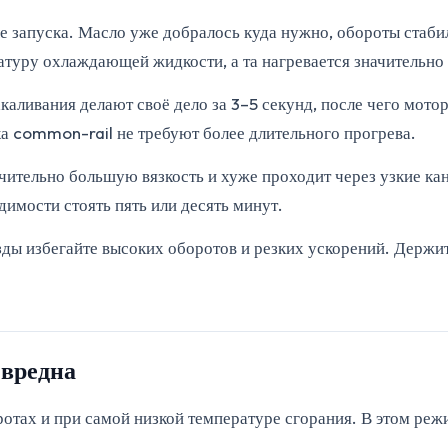
 запуска. Масло уже добралось куда нужно, обороты стабил
атуру охлаждающей жидкости, а та нагревается значительно
каливания делают своё дело за 3–5 секунд, после чего мот
ка common-rail не требуют более длительного прогрева.
ачительно большую вязкость и хуже проходит через узкие ка
димости стоять пять или десять минут.
езды избегайте высоких оборотов и резких ускорений. Держи
 вредна
отах и при самой низкой температуре сгорания. В этом режи