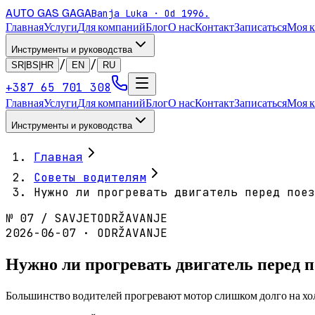
AUTO GAS
GAGA
Banja Luka · Od 1996.
Главная
Услуги
Для компаний
Блог
О нас
Контакт
Записаться
Моя 
Инструменты и руководства
/
/
SR|BS|HR
EN
RU
+387 65 701 308
Главная
Услуги
Для компаний
Блог
О нас
Контакт
Записаться
Моя 
Инструменты и руководства
Главная
Советы водителям
Нужно ли прогревать двигатель перед поез
№
07
/
SAVJET
ODRŽAVANJE
2026-06-07 · ODRŽAVANJE
Нужно ли прогревать двигатель перед п
Большинство водителей прогревают мотор слишком долго на холо