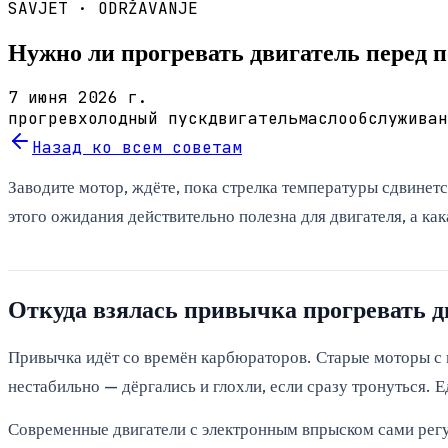
SAVJET ·
ODRŽAVANJE
Нужно ли прогревать двигатель перед п
7 июня 2026 г.
прогрев
холодный пуск
двигатель
масло
обслуживан
Назад ко всем советам
Заводите мотор, ждёте, пока стрелка температуры сдвинетс
этого ожидания действительно полезна для двигателя, а ка
Откуда взялась привычка прогревать д
Привычка идёт со времён карбюраторов. Старые моторы с
нестабильно — дёргались и глохли, если сразу тронуться. 
Современные двигатели с электронным впрыском сами регу