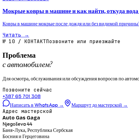
Мокрые ковры в машине и как найти, откуда вода 
Ковры в машине мокрые после дождя или без видимой причины? 
Читать
→
№
10
/
КОНТАКТ
Позвоните или приезжайте
Проблема
с автомобилем?
Для осмотра, обслуживания или обсуждения вопросов по автомо
Позвоните сейчас
+387 65 701 308
Написать в WhatsApp
→
Маршрут до мастерской
→
Адрес мастерской
Auto Gas Gaga
Njegoševa 44
Баня-Лука, Республика Сербская
Босния и Герцеговина