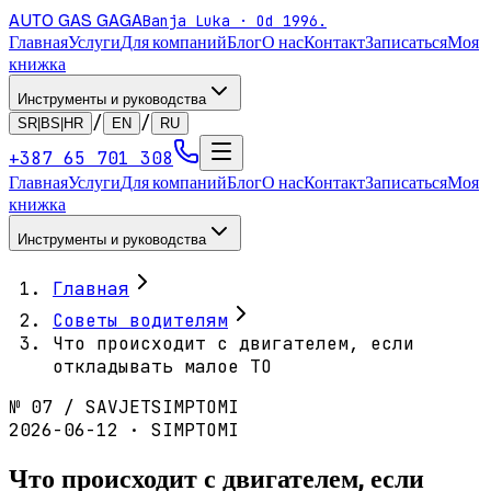
AUTO GAS
GAGA
Banja Luka · Od 1996.
Главная
Услуги
Для компаний
Блог
О нас
Контакт
Записаться
Моя
книжка
Инструменты и руководства
/
/
SR|BS|HR
EN
RU
+387 65 701 308
Главная
Услуги
Для компаний
Блог
О нас
Контакт
Записаться
Моя
книжка
Инструменты и руководства
Главная
Советы водителям
Что происходит с двигателем, если
откладывать малое ТО
№
07
/
SAVJET
SIMPTOMI
2026-06-12 · SIMPTOMI
Что происходит с двигателем, если