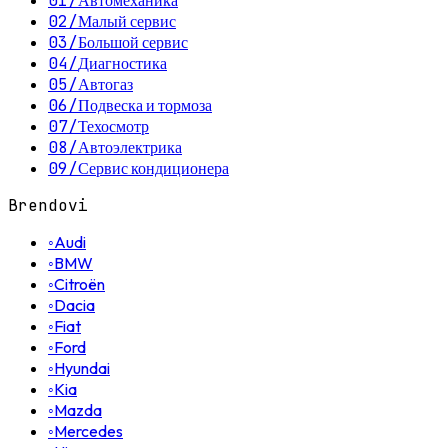
01
/
Автомеханика
02
/
Малый сервис
03
/
Большой сервис
04
/
Диагностика
05
/
Автогаз
06
/
Подвеска и тормоза
07
/
Техосмотр
08
/
Автоэлектрика
09
/
Сервис кондиционера
Brendovi
◦
Audi
◦
BMW
◦
Citroën
◦
Dacia
◦
Fiat
◦
Ford
◦
Hyundai
◦
Kia
◦
Mazda
◦
Mercedes