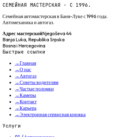
СЕМЕЙНАЯ МАСТЕРСКАЯ · С 1996.
Семейная автомастерская в Баня-Луке с 1996 года.
Автомеханика и автогаз.
Njegoševa 44
Адрес мастерской
Banja Luka, Republika Srpska
Bosna i Hercegovina
Быстрые ссылки
→
Главная
→
О нас
→
Автогаз
→
Советы водителям
→
Частые поломки
→
Камеры
→
Контакт
→
Карьера
→
Электронная сервисная книжка
Услуги