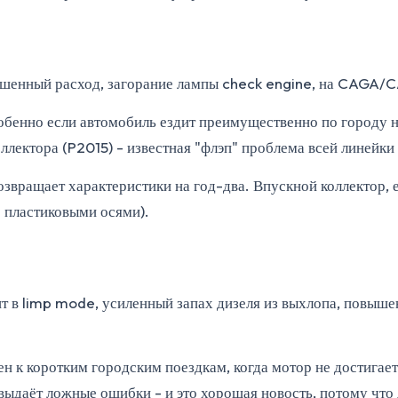
ышенный расход, загорание лампы check engine, на CAGA/
собенно если автомобиль ездит преимущественно по городу 
лектора (P2015) - известная "флэп" проблема всей линейки
вращает характеристики на год-два. Впускной коллектор, е
 пластиковыми осями).
т в limp mode, усиленный запах дизеля из выхлопа, повыше
лен к коротким городским поездкам, когда мотор не достиг
 выдаёт ложные ошибки - и это хорошая новость, потому что