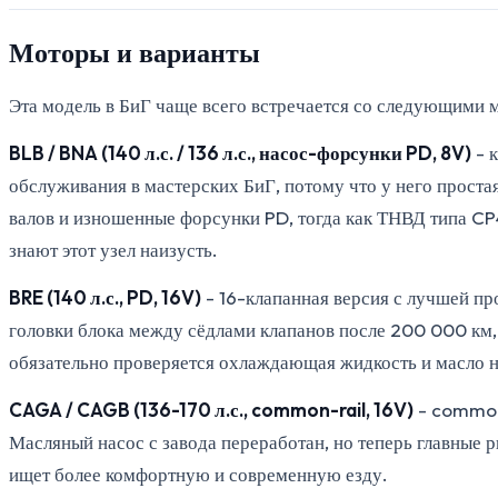
Моторы и варианты
Эта модель в БиГ чаще всего встречается со следующими 
BLB / BNA (140 л.с. / 136 л.с., насос-форсунки PD, 8V)
- 
обслуживания в мастерских БиГ, потому что у него проста
валов и изношенные форсунки PD, тогда как ТНВД типа CP4
знают этот узел наизусть.
BRE (140 л.с., PD, 16V)
- 16-клапанная версия с лучшей п
головки блока между сёдлами клапанов после 200 000 км,
обязательно проверяется охлаждающая жидкость и масло 
CAGA / CAGB (136-170 л.с., common-rail, 16V)
- common-
Масляный насос с завода переработан, но теперь главные 
ищет более комфортную и современную езду.