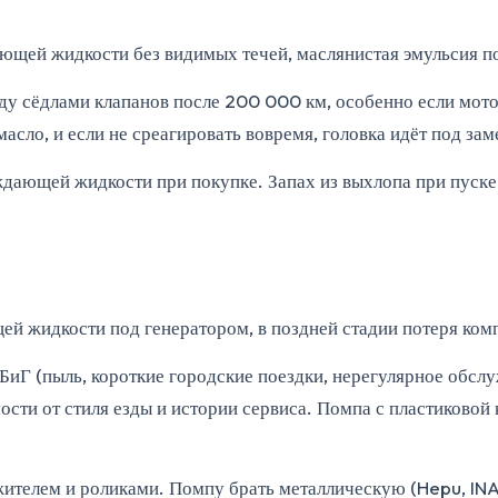
ющей жидкости без видимых течей, маслянистая эмульсия п
ду сёдлами клапанов после 200 000 км, особенно если мот
о, и если не среагировать вовремя, головка идёт под замен
дающей жидкости при покупке. Запах из выхлопа при пуске
ей жидкости под генератором, в поздней стадии потеря ком
х БиГ (пыль, короткие городские поездки, нерегулярное обс
сти от стиля езды и истории сервиса. Помпа с пластиковой к
жителем и роликами. Помпу брать металлическую (Hepu, INA