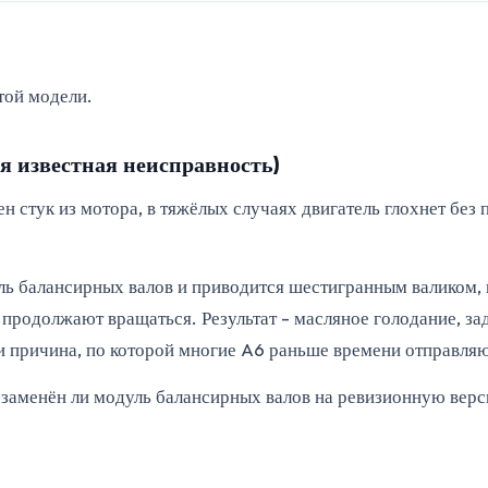
этой модели.
я известная неисправность)
ен стук из мотора, в тяжёлых случаях двигатель глохнет бе
ь балансирных валов и приводится шестигранным валиком, к
ы продолжают вращаться. Результат - масляное голодание, з
 и причина, по которой многие A6 раньше времени отправляю
 заменён ли модуль балансирных валов на ревизионную верс