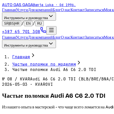
AUTO GAS
GAGA
Banja Luka · Od 1996.
Главная
Услуги
Для компаний
Блог
О нас
Контакт
Записаться
Моя 
Инструменты и руководства
/
/
SR|BS|HR
EN
RU
+387 65 701 308
Главная
Услуги
Для компаний
Блог
О нас
Контакт
Записаться
Моя 
Инструменты и руководства
Главная
Частые поломки по моделям
Частые поломки Audi A6 C6 2.0 TDI
№
08
/
KVAR
Audi A6 C6 2.0 TDI (BLB/BRE/BNA/C
2026-05-03 · KVAROVI
Частые поломки Audi A6 C6 2.0 TDI
Из нашего опыта в мастерской - что чаще всего ломается на Au