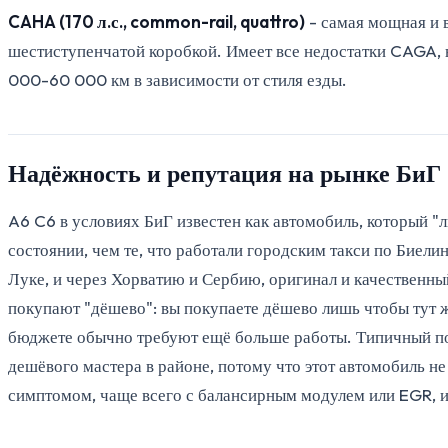
CAHA (170 л.с., common-rail, quattro)
- самая мощная и в
шестиступенчатой коробкой. Имеет все недостатки CAGA, 
000-60 000 км в зависимости от стиля езды.
Надёжность и репутация на рынке БиГ
A6 C6 в условиях БиГ известен как автомобиль, который "
состоянии, чем те, что работали городским такси по Биели
Луке, и через Хорватию и Сербию, оригинал и качественны
покупают "дёшево": вы покупаете дёшево лишь чтобы тут 
бюджете обычно требуют ещё больше работы. Типичный поку
дешёвого мастера в районе, потому что этот автомобиль 
симптомом, чаще всего с балансирным модулем или EGR, и 