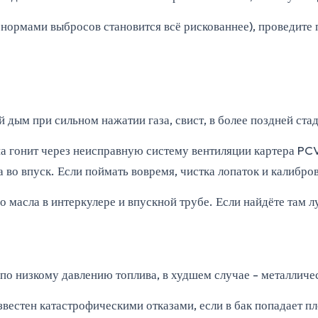
нормами выбросов становится всё рискованнее), проведите 
ым при сильном нажатии газа, свист, в более поздней ста
на гонит через неисправную систему вентиляции картера PC
во впуск. Если поймать вовремя, чистка лопаток и калибров
о масла в интеркулере и впускной трубе. Если найдёте там л
по низкому давлению топлива, в худшем случае - металличе
естен катастрофическими отказами, если в бак попадает пло