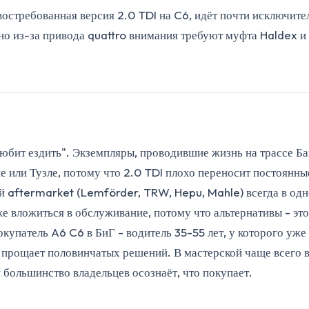
остребованная версия 2.0 TDI на C6, идёт почти исключите
но из-за привода quattro внимания требуют муфта Haldex и
любит ездить". Экземпляры, проводившие жизнь на трассе Б
не или Тузле, потому что 2.0 TDI плохо переносит постоянны
й aftermarket (Lemförder, TRW, Hepu, Mahle) всегда в одно
же вложиться в обслуживание, потому что альтернативы - э
патель A6 C6 в БиГ - водитель 35-55 лет, у которого уже 
не прощает половинчатых решений. В мастерской чаще всего
большинство владельцев осознаёт, что покупает.