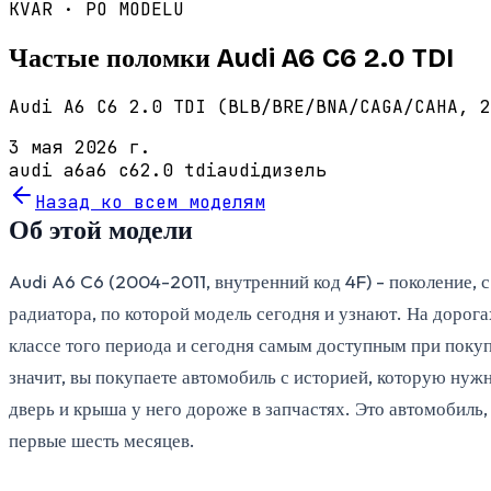
KVAR · PO MODELU
Частые поломки Audi A6 C6 2.0 TDI
Audi A6 C6 2.0 TDI (BLB/BRE/BNA/CAGA/CAHA, 2
3 мая 2026 г.
audi a6
a6 c6
2.0 tdi
audi
дизель
Назад ко всем моделям
Об этой модели
Audi A6 C6 (2004-2011, внутренний код 4F) - поколение, 
радиатора, по которой модель сегодня и узнают. На дорог
классе того периода и сегодня самым доступным при поку
значит, вы покупаете автомобиль с историей, которую нужн
дверь и крыша у него дороже в запчастях. Это автомобиль
первые шесть месяцев.