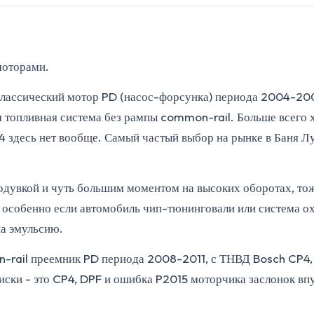
моторами.
классический мотор PD (насос-форсунка) периода 2004-200
я топливная система без рампы common-rail. Больше всего 
 здесь нет вообще. Самый частый выбор на рынке в Баня Лу
родувкой и чуть большим моментом на высоких оборотах, т
 особенно если автомобиль чип-тюнинговали или система о
на эмульсию.
rail преемник PD периода 2008-2011, с ТНВД Bosch CP4, т
риски - это CP4, DPF и ошибка P2015 моторчика заслонок вп