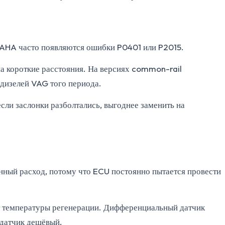
CAHA часто появляются ошибки P0401 или P2015.
на короткие расстояния. На версиях common-rail
 дизелей VAG того периода.
сли заслонки разболтались, выгоднее заменить на
нный расход, потому что ECU постоянно пытается провести
ает температуры регенерации. Дифференциальный датчик
 датчик дешёвый.