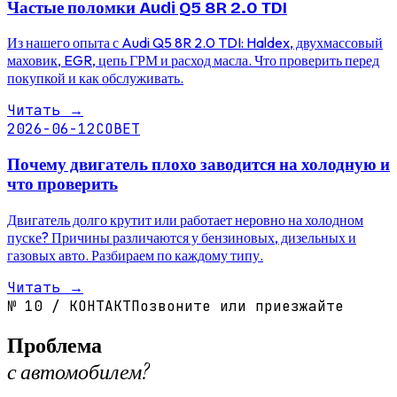
Частые поломки Audi Q5 8R 2.0 TDI
Из нашего опыта с Audi Q5 8R 2.0 TDI: Haldex, двухмассовый
маховик, EGR, цепь ГРМ и расход масла. Что проверить перед
покупкой и как обслуживать.
Читать
→
2026-06-12
СОВЕТ
Почему двигатель плохо заводится на холодную и
что проверить
Двигатель долго крутит или работает неровно на холодном
пуске? Причины различаются у бензиновых, дизельных и
газовых авто. Разбираем по каждому типу.
Читать
→
№
10
/
КОНТАКТ
Позвоните или приезжайте
Проблема
с автомобилем?