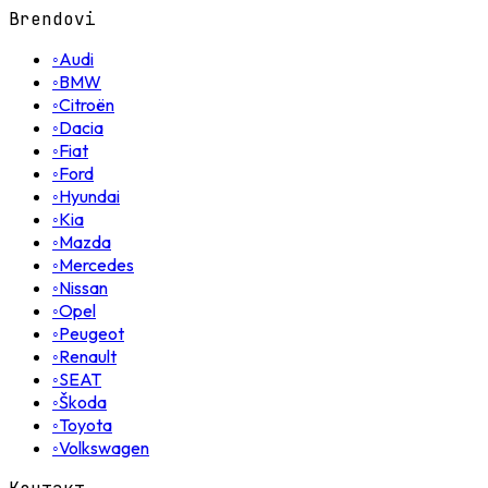
Brendovi
◦
Audi
◦
BMW
◦
Citroën
◦
Dacia
◦
Fiat
◦
Ford
◦
Hyundai
◦
Kia
◦
Mazda
◦
Mercedes
◦
Nissan
◦
Opel
◦
Peugeot
◦
Renault
◦
SEAT
◦
Škoda
◦
Toyota
◦
Volkswagen