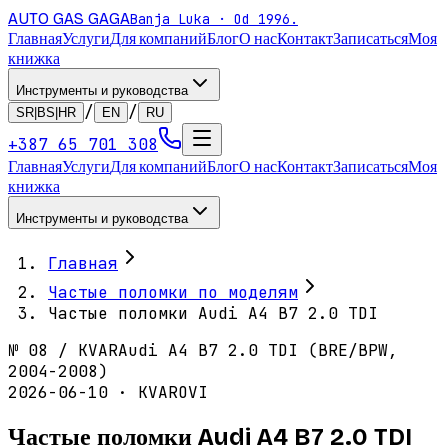
AUTO GAS
GAGA
Banja Luka · Od 1996.
Главная
Услуги
Для компаний
Блог
О нас
Контакт
Записаться
Моя
книжка
Инструменты и руководства
/
/
SR|BS|HR
EN
RU
+387 65 701 308
Главная
Услуги
Для компаний
Блог
О нас
Контакт
Записаться
Моя
книжка
Инструменты и руководства
Главная
Частые поломки по моделям
Частые поломки Audi A4 B7 2.0 TDI
№
08
/
KVAR
Audi A4 B7 2.0 TDI (BRE/BPW,
2004-2008)
2026-06-10 · KVAROVI
Частые поломки Audi A4 B7 2.0 TDI