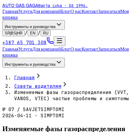
AUTO GAS
GAGA
Banja Luka · Od 1996.
Главная
Услуги
Для компаний
Блог
О нас
Контакт
Записаться
Моя
книжка
Инструменты и руководства
/
/
SR|BS|HR
EN
RU
+387 65 701 308
Главная
Услуги
Для компаний
Блог
О нас
Контакт
Записаться
Моя
книжка
Инструменты и руководства
Главная
Советы водителям
Изменяемые фазы газораспределения (VVT,
VANOS, VTEC) частые проблемы и симптомы
№
07
/
SAVJET
SIMPTOMI
2026-04-11 · SIMPTOMI
Изменяемые фазы газораспределения