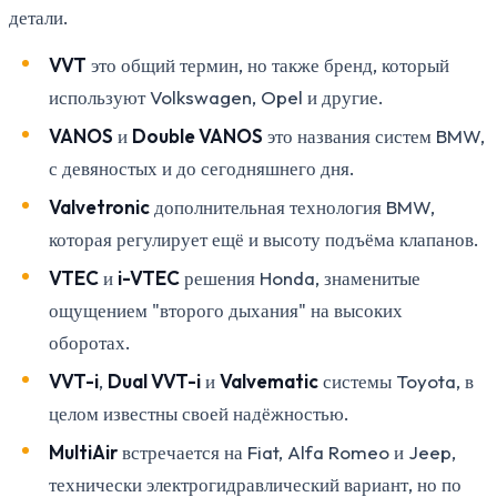
детали.
VVT
это общий термин, но также бренд, который
используют Volkswagen, Opel и другие.
VANOS
и
Double VANOS
это названия систем BMW,
с девяностых и до сегодняшнего дня.
Valvetronic
дополнительная технология BMW,
которая регулирует ещё и высоту подъёма клапанов.
VTEC
и
i-VTEC
решения Honda, знаменитые
ощущением "второго дыхания" на высоких
оборотах.
VVT-i
,
Dual VVT-i
и
Valvematic
системы Toyota, в
целом известны своей надёжностью.
MultiAir
встречается на Fiat, Alfa Romeo и Jeep,
технически электрогидравлический вариант, но по