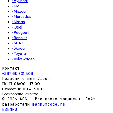
◦
Hyundai
◦
Kia
◦
Mazda
◦
Mercedes
◦
Nissan
◦
Opel
◦
Peugeot
◦
Renault
◦
SEAT
◦
Škoda
◦
Toyota
◦
Volkswagen
Контакт
+387 65 701 308
Позвоните или Viber
Пн-Пт
08:00 - 17:00
Суббота
08:00 - 13:00
Воскресенье
Закрыто
©
2026
AGG ·
Все права защищены.
·
Сайт
разработали
magnumcode.rs
BS
EN
RU