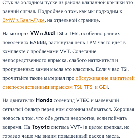
Стук на холодном пуске из района клапанной крышки это
ранний сигнал. Подробнее о том, как мы подходим к
BMW в Баня-Луке
, на отдельной странице.
На моторах
VW и Audi
TSI и TFSI, особенно ранних
поколениях EA888, растянутая цепь ГРМ часто идёт в
комплекте с проблемами VVT. Сочетание
непосредственного впрыска, слабого натяжителя и
пропущенных замен масла это классика. Если у вас TSI,
прочитайте также материал про
обслуживание двигателей
с непосредственным впрыском TSI, TFSI и GDI
.
На двигателях
Honda
соленоид VTEC и маленький
сетчатый фильтр перед ним склонны забиваться. Хорошая
новость в том, что обе детали недорогие, если поймать
вовремя. На
Toyota
система VVT-i в целом крепкая, но
гораздо чаще мы видим повышенный расход масла,