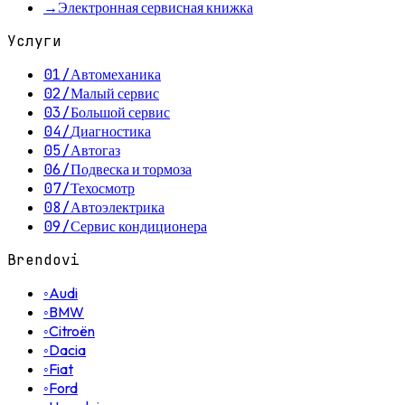
→
Электронная сервисная книжка
Услуги
01
/
Автомеханика
02
/
Малый сервис
03
/
Большой сервис
04
/
Диагностика
05
/
Автогаз
06
/
Подвеска и тормоза
07
/
Техосмотр
08
/
Автоэлектрика
09
/
Сервис кондиционера
Brendovi
◦
Audi
◦
BMW
◦
Citroën
◦
Dacia
◦
Fiat
◦
Ford