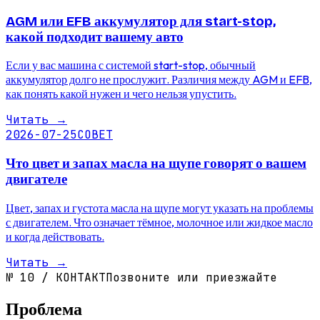
AGM или EFB аккумулятор для start-stop,
какой подходит вашему авто
Если у вас машина с системой start-stop, обычный
аккумулятор долго не прослужит. Различия между AGM и EFB,
как понять какой нужен и чего нельзя упустить.
Читать
→
2026-07-25
СОВЕТ
Что цвет и запах масла на щупе говорят о вашем
двигателе
Цвет, запах и густота масла на щупе могут указать на проблемы
с двигателем. Что означает тёмное, молочное или жидкое масло
и когда действовать.
Читать
→
№
10
/
КОНТАКТ
Позвоните или приезжайте
Проблема