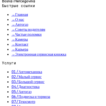
Bosna i Hercegovina
Быстрые ссылки
→
Главная
→
О нас
→
Автогаз
→
Советы водителям
→
Частые поломки
→
Камеры
→
Контакт
→
Карьера
→
Электронная сервисная книжка
Услуги
01
/
Автомеханика
02
/
Малый сервис
03
/
Большой сервис
04
/
Диагностика
05
/
Автогаз
06
/
Подвеска и тормоза
07
/
Техосмотр