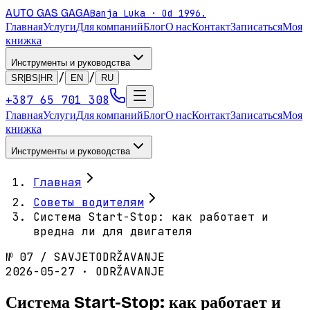
AUTO GAS
GAGA
Banja Luka · Od 1996.
Главная
Услуги
Для компаний
Блог
О нас
Контакт
Записаться
Моя
книжка
Инструменты и руководства
/
/
SR|BS|HR
EN
RU
+387 65 701 308
Главная
Услуги
Для компаний
Блог
О нас
Контакт
Записаться
Моя
книжка
Инструменты и руководства
Главная
Советы водителям
Система Start-Stop: как работает и
вредна ли для двигателя
№
07
/
SAVJET
ODRŽAVANJE
2026-05-27 · ODRŽAVANJE
Система Start-Stop: как работает и