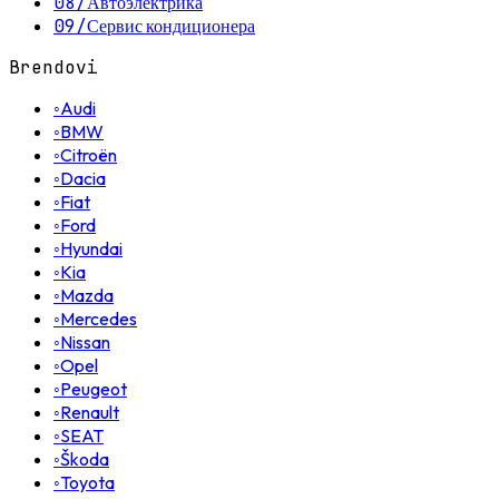
08
/
Автоэлектрика
09
/
Сервис кондиционера
Brendovi
◦
Audi
◦
BMW
◦
Citroën
◦
Dacia
◦
Fiat
◦
Ford
◦
Hyundai
◦
Kia
◦
Mazda
◦
Mercedes
◦
Nissan
◦
Opel
◦
Peugeot
◦
Renault
◦
SEAT
◦
Škoda
◦
Toyota