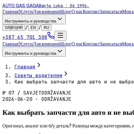
AUTO GAS
GAGA
Banja Luka · Od 1996.
Главная
Услуги
Для компаний
Блог
О нас
Контакт
Записаться
Моя 
Инструменты и руководства
/
/
SR|BS|HR
EN
RU
+387 65 701 308
Главная
Услуги
Для компаний
Блог
О нас
Контакт
Записаться
Моя 
Инструменты и руководства
Главная
Советы водителям
Как выбрать запчасти для авто и не выбро
№
07
/
SAVJET
ODRŽAVANJE
2026-06-20 · ODRŽAVANJE
Как выбрать запчасти для авто и не вы
Оригинал, аналог или б/у деталь? Разница между категориями, н