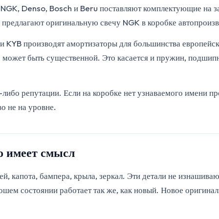
 NGK, Denso, Bosch и Beru поставляют комплектующие на за
м предлагают оригинальную свечу NGK в коробке автопроизво
 и KYB производят амортизаторы для большинства европейск
не может быть существенной. Это касается и пружин, подш
й-либо репутации. Если на коробке нет узнаваемого имени п
во не на уровне.
то имеет смысл
ей, капота, бампера, крыла, зеркал. Эти детали не изнашива
ошем состоянии работает так же, как новый. Новое оригинал