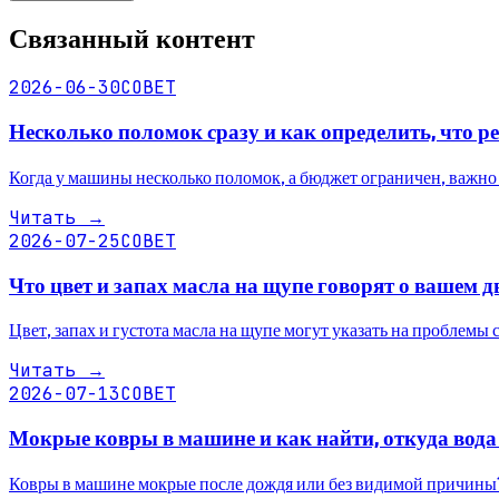
Связанный контент
2026-06-30
СОВЕТ
Несколько поломок сразу и как определить, что 
Когда у машины несколько поломок, а бюджет ограничен, важно з
Читать
→
2026-07-25
СОВЕТ
Что цвет и запах масла на щупе говорят о вашем д
Цвет, запах и густота масла на щупе могут указать на проблемы 
Читать
→
2026-07-13
СОВЕТ
Мокрые ковры в машине и как найти, откуда вода 
Ковры в машине мокрые после дождя или без видимой причины? 