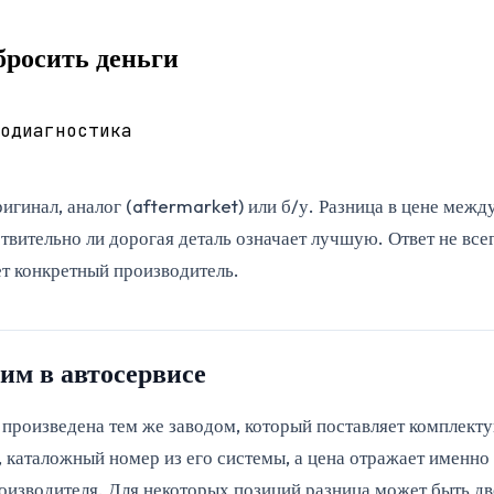
бросить деньги
о
диагностика
оригинал, аналог (aftermarket) или б/у. Разница в цене м
твительно ли дорогая деталь означает лучшую. Ответ не всег
ает конкретный производитель.
им в автосервисе
ь произведена тем же заводом, который поставляет комплект
каталожный номер из его системы, а цена отражает именно э
оизводителя. Для некоторых позиций разница может быть дв