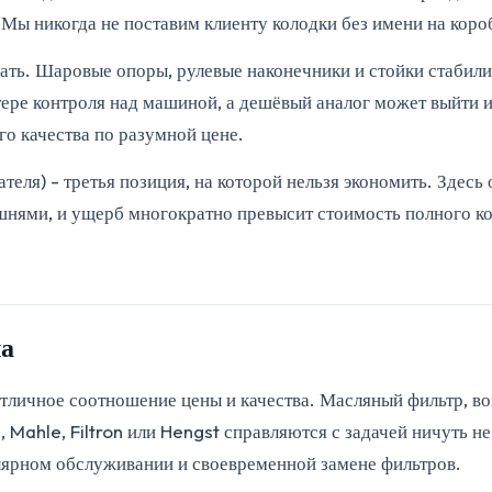
 Мы никогда не поставим клиенту колодки без имени на кор
овать. Шаровые опоры, рулевые наконечники и стойки стабил
ре контроля над машиной, а дешёвый аналог может выйти из
го качества по разумной цене.
ателя) - третья позиция, на которой нельзя экономить. Здес
ршнями, и ущерб многократно превысит стоимость полного ко
ла
 отличное соотношение цены и качества. Масляный фильтр, в
 Mahle, Filtron или Hengst справляются с задачей ничуть н
улярном обслуживании и своевременной замене фильтров.