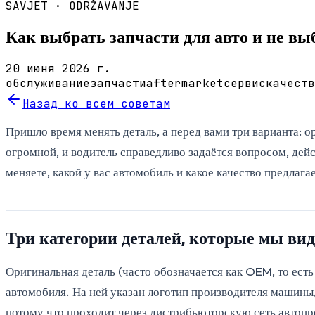
SAVJET ·
ODRŽAVANJE
Как выбрать запчасти для авто и не вы
20 июня 2026 г.
обслуживание
запчасти
aftermarket
сервис
качеств
Назад ко всем советам
Пришло время менять деталь, а перед вами три варианта: 
огромной, и водитель справедливо задаётся вопросом, дейс
меняете, какой у вас автомобиль и какое качество предлаг
Три категории деталей, которые мы вид
Оригинальная деталь (часто обозначается как OEM, то ест
автомобиля. На ней указан логотип производителя машины, 
потому что проходит через дистрибьюторскую сеть автопр