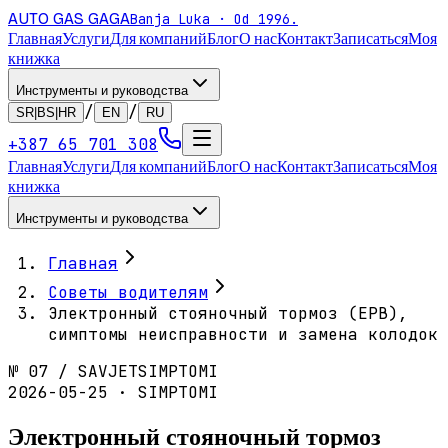
AUTO GAS
GAGA
Banja Luka · Od 1996.
Главная
Услуги
Для компаний
Блог
О нас
Контакт
Записаться
Моя
книжка
Инструменты и руководства
/
/
SR|BS|HR
EN
RU
+387 65 701 308
Главная
Услуги
Для компаний
Блог
О нас
Контакт
Записаться
Моя
книжка
Инструменты и руководства
Главная
Советы водителям
Электронный стояночный тормоз (EPB),
симптомы неисправности и замена колодок
№
07
/
SAVJET
SIMPTOMI
2026-05-25 · SIMPTOMI
Электронный стояночный тормоз