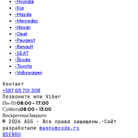
◦
Hyundai
◦
Kia
◦
Mazda
◦
Mercedes
◦
Nissan
◦
Opel
◦
Peugeot
◦
Renault
◦
SEAT
◦
Škoda
◦
Toyota
◦
Volkswagen
Контакт
+387 65 701 308
Позвоните или Viber
Пн-Пт
08:00 - 17:00
Суббота
08:00 - 13:00
Воскресенье
Закрыто
©
2026
AGG ·
Все права защищены.
·
Сайт
разработали
magnumcode.rs
BS
EN
RU