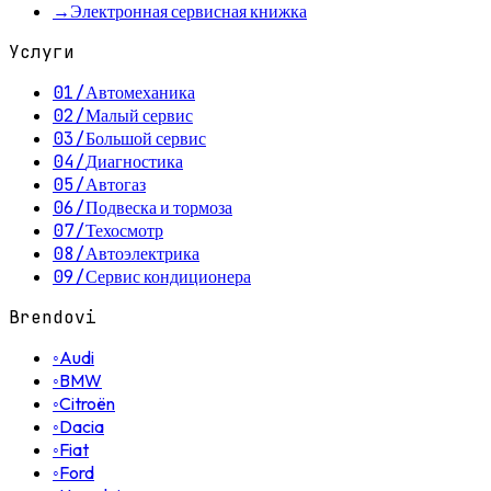
→
Электронная сервисная книжка
Услуги
01
/
Автомеханика
02
/
Малый сервис
03
/
Большой сервис
04
/
Диагностика
05
/
Автогаз
06
/
Подвеска и тормоза
07
/
Техосмотр
08
/
Автоэлектрика
09
/
Сервис кондиционера
Brendovi
◦
Audi
◦
BMW
◦
Citroën
◦
Dacia
◦
Fiat
◦
Ford