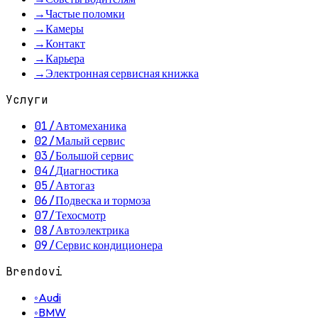
→
Частые поломки
→
Камеры
→
Контакт
→
Карьера
→
Электронная сервисная книжка
Услуги
01
/
Автомеханика
02
/
Малый сервис
03
/
Большой сервис
04
/
Диагностика
05
/
Автогаз
06
/
Подвеска и тормоза
07
/
Техосмотр
08
/
Автоэлектрика
09
/
Сервис кондиционера
Brendovi
◦
Audi
◦
BMW