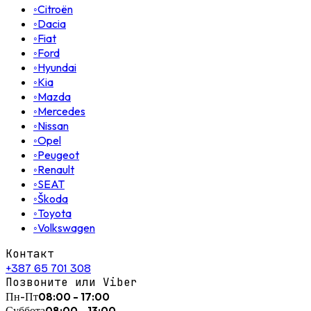
◦
Citroën
◦
Dacia
◦
Fiat
◦
Ford
◦
Hyundai
◦
Kia
◦
Mazda
◦
Mercedes
◦
Nissan
◦
Opel
◦
Peugeot
◦
Renault
◦
SEAT
◦
Škoda
◦
Toyota
◦
Volkswagen
Контакт
+387 65 701 308
Позвоните или Viber
Пн-Пт
08:00 - 17:00
Суббота
08:00 - 13:00