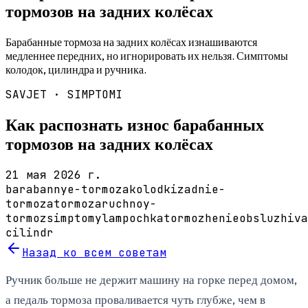
тормозов на задних колёсах
Барабанные тормоза на задних колёсах изнашиваются
медленнее передних, но игнорировать их нельзя. Симптомы
колодок, цилиндра и ручника.
SAVJET ·
SIMPTOMI
Как распознать износ барабанных
тормозов на задних колёсах
21 мая 2026 г.
barabannye-tormoza
kolodki
zadnie-
tormoza
tormoza
ruchnoy-
tormoz
simptomy
lampochka
tormozhenie
obsluzhiva
cilindr
Назад ко всем советам
Ручник больше не держит машину на горке перед домом,
а педаль тормоза проваливается чуть глубже, чем в