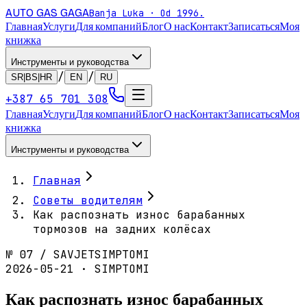
AUTO GAS
GAGA
Banja Luka · Od 1996.
Главная
Услуги
Для компаний
Блог
О нас
Контакт
Записаться
Моя
книжка
Инструменты и руководства
/
/
SR|BS|HR
EN
RU
+387 65 701 308
Главная
Услуги
Для компаний
Блог
О нас
Контакт
Записаться
Моя
книжка
Инструменты и руководства
Главная
Советы водителям
Как распознать износ барабанных
тормозов на задних колёсах
№
07
/
SAVJET
SIMPTOMI
2026-05-21 · SIMPTOMI
Как распознать износ барабанных