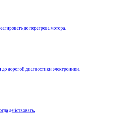
реагировать до перегрева мотора.
ки до дорогой диагностики электроники.
огда действовать.