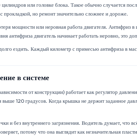
цилиндров или головке блока. Такое обычно случается после
 прокладкой, но ремонт значительно сложнее и дороже.
теря мощности или неровная работа двигателя. Антифриз в 
вня антифриза двигатель начинает работать неровно, это д
т долго ездить. Каждый километр с примесью антифриза в м
ение в системе
висимости от конструкции) работает как регулятор давления
выше 120 градусов. Когда крышка не держит заданное давле
чки и без внутреннего загрязнения. Водитель думает, что вс
роверяет, потому что она выглядит как незначительная плас