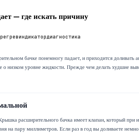
ает — где искать причину
регрев
индикатор
диагностика
ительном бачке понемногу падает, и приходится доливать 
 о низком уровне жидкости. Прежде чем делать худшие выво
рмальной
Крышка расширительного бачка имеет клапан, который при 
вня на пару миллиметров. Если раз в год вы доливаете немн