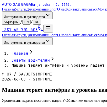
AUTO GAS
GAGA
Banja Luka · Od 1996.
Главная
Услуги
Для компаний
Блог
О нас
Контакт
Записаться
Моя 
Инструменты и руководства
/
/
SR|BS|HR
EN
RU
+387 65 701 308
Главная
Услуги
Для компаний
Блог
О нас
Контакт
Записаться
Моя 
Инструменты и руководства
Главная
Советы водителям
Машина теряет антифриз и уровень падает 
№
07
/
SAVJET
SIMPTOMI
2026-06-08 · SIMPTOMI
Машина теряет антифриз и уровень пад
Уровень антифриза постоянно падает? Объясняем основные при