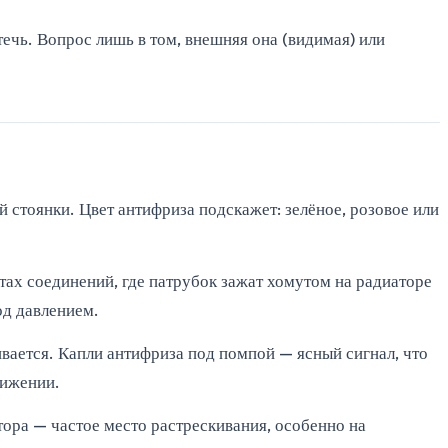
 течь. Вопрос лишь в том, внешняя она (видимая) или
стоянки. Цвет антифриза подскажет: зелёное, розовое или
тах соединений, где патрубок зажат хомутом на радиаторе
од давлением.
ивается. Капли антифриза под помпой — ясный сигнал, что
вижении.
ора — частое место растрескивания, особенно на