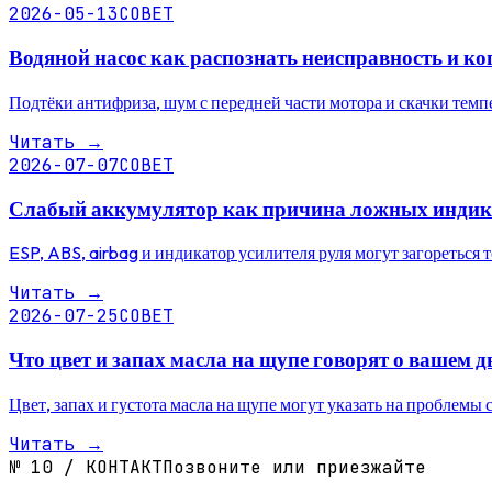
2026-05-13
СОВЕТ
Водяной насос как распознать неисправность и ко
Подтёки антифриза, шум с передней части мотора и скачки темпе
Читать
→
2026-07-07
СОВЕТ
Слабый аккумулятор как причина ложных индика
ESP, ABS, airbag и индикатор усилителя руля могут загореться
Читать
→
2026-07-25
СОВЕТ
Что цвет и запах масла на щупе говорят о вашем д
Цвет, запах и густота масла на щупе могут указать на проблемы 
Читать
→
№
10
/
КОНТАКТ
Позвоните или приезжайте