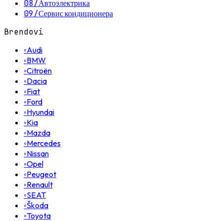
08
/
Автоэлектрика
09
/
Сервис кондиционера
Brendovi
◦
Audi
◦
BMW
◦
Citroën
◦
Dacia
◦
Fiat
◦
Ford
◦
Hyundai
◦
Kia
◦
Mazda
◦
Mercedes
◦
Nissan
◦
Opel
◦
Peugeot
◦
Renault
◦
SEAT
◦
Škoda
◦
Toyota