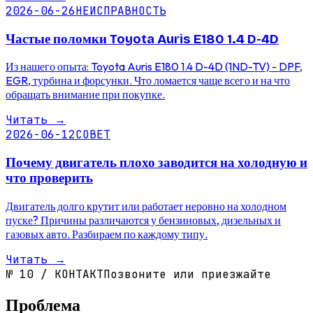
2026-06-26
НЕИСПРАВНОСТЬ
Частые поломки Toyota Auris E180 1.4 D-4D
Из нашего опыта: Toyota Auris E180 1.4 D-4D (1ND-TV) - DPF,
EGR, турбина и форсунки. Что ломается чаще всего и на что
обращать внимание при покупке.
Читать
→
2026-06-12
СОВЕТ
Почему двигатель плохо заводится на холодную и
что проверить
Двигатель долго крутит или работает неровно на холодном
пуске? Причины различаются у бензиновых, дизельных и
газовых авто. Разбираем по каждому типу.
Читать
→
№
10
/
КОНТАКТ
Позвоните или приезжайте
Проблема