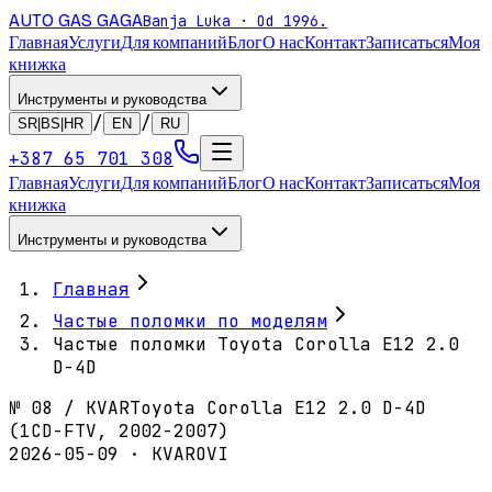
AUTO GAS
GAGA
Banja Luka · Od 1996.
Главная
Услуги
Для компаний
Блог
О нас
Контакт
Записаться
Моя
книжка
Инструменты и руководства
/
/
SR|BS|HR
EN
RU
+387 65 701 308
Главная
Услуги
Для компаний
Блог
О нас
Контакт
Записаться
Моя
книжка
Инструменты и руководства
Главная
Частые поломки по моделям
Частые поломки Toyota Corolla E12 2.0
D-4D
№
08
/
KVAR
Toyota Corolla E12 2.0 D-4D
(1CD-FTV, 2002-2007)
2026-05-09 · KVAROVI