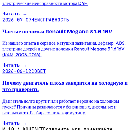
электрические неисправности мотора D4F.
Читать
→
2026-07-07
НЕИСПРАВНОСТЬ
Частые поломки Renault Megane 3 1.6 16V
Из нашего опыта в сервисе: катушки зажигания, дефазер, ABS,
электрика дверей и другие поломки Renault Megane 3 1.6 16V
(K4M, 2008-2016).
Читать
→
2026-06-12
СОВЕТ
Почему двигатель плохо заводится на холодную и
что проверить
Двигатель долго крутит или работает неровно на холодном
пуске? Причины различаются у бензиновых, дизельных и
газовых авто. Разбираем по каждому типу.
Читать
→
№
10
/
КОНТАКТ
Позвоните или приезжайте