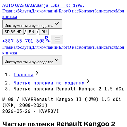
AUTO GAS
GAGA
Banja Luka · Od 1996.
Главная
Услуги
Для компаний
Блог
О нас
Контакт
Записаться
Моя
книжка
Инструменты и руководства
/
/
SR|BS|HR
EN
RU
+387 65 701 308
Главная
Услуги
Для компаний
Блог
О нас
Контакт
Записаться
Моя
книжка
Инструменты и руководства
Главная
Частые поломки по моделям
Частые поломки Renault Kangoo 2 1.5 dCi
№
08
/
KVAR
Renault Kangoo II (KW0) 1.5 dCi
(K9K, 2008-2021)
2026-05-26 · KVAROVI
Частые поломки Renault Kangoo 2