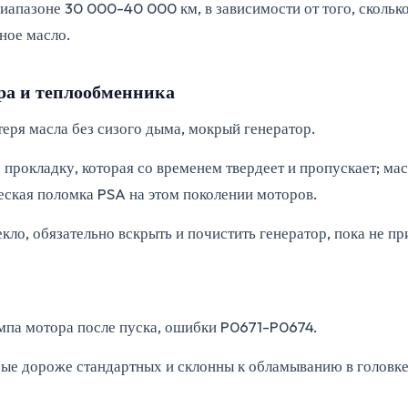
апазоне 30 000-40 000 км, в зависимости от того, сколько
ное масло.
тра и теплообменника
еря масла без сизого дыма, мокрый генератор.
окладку, которая со временем твердеет и пропускает; масл
ческая поломка PSA на этом поколении моторов.
екло, обязательно вскрыть и почистить генератор, пока не п
мпа мотора после пуска, ошибки P0671-P0674.
ые дороже стандартных и склонны к обламыванию в головке 