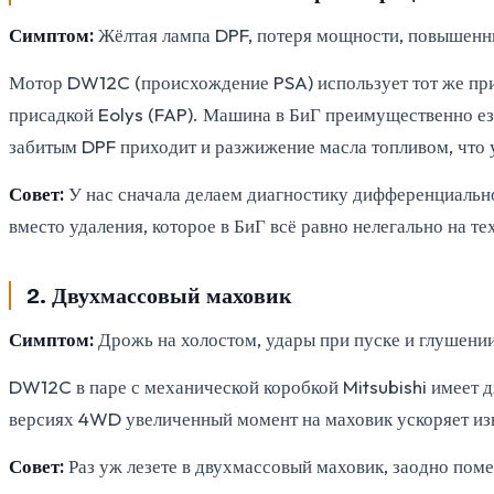
Симптом:
Жёлтая лампа DPF, потеря мощности, повышенный
Мотор DW12C (происхождение PSA) использует тот же прин
присадкой Eolys (FAP). Машина в БиГ преимущественно езд
забитым DPF приходит и разжижение масла топливом, что 
Совет:
У нас сначала делаем диагностику дифференциально
вместо удаления, которое в БиГ всё равно нелегально на те
2. Двухмассовый маховик
Симптом:
Дрожь на холостом, удары при пуске и глушении 
DW12C в паре с механической коробкой Mitsubishi имеет д
версиях 4WD увеличенный момент на маховик ускоряет изно
Совет:
Раз уж лезете в двухмассовый маховик, заодно поме