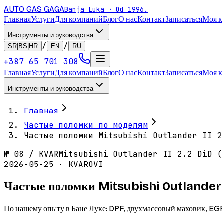
AUTO GAS
GAGA
Banja Luka · Od 1996.
Главная
Услуги
Для компаний
Блог
О нас
Контакт
Записаться
Моя 
Инструменты и руководства
/
/
SR|BS|HR
EN
RU
+387 65 701 308
Главная
Услуги
Для компаний
Блог
О нас
Контакт
Записаться
Моя 
Инструменты и руководства
Главная
Частые поломки по моделям
Частые поломки Mitsubishi Outlander II 2
№
08
/
KVAR
Mitsubishi Outlander II 2.2 DiD (
2026-05-25 · KVAROVI
Частые поломки Mitsubishi Outlander I
По нашему опыту в Бане Луке: DPF, двухмассовый маховик, EGR