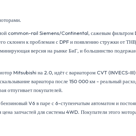
моторами.
ой common-rail Siemens/Continental, сажевым фильтром DP
его склонен к проблемам с DPF и появлению стружки от ТНВ
минирующая версия на рынке БиГ, и большинство подержанн
тор Mitsubishi на 2.0, идёт с вариатором CVT (INVECS-II
оскальзывание вариатора после 150 000 км - реальный расхо
рая отпугивает покупателей.
бензиновый V6 в паре с 6-ступенчатым автоматом и постоян
 цена запчастей для системы 4WD. Покупатели этого мотора 