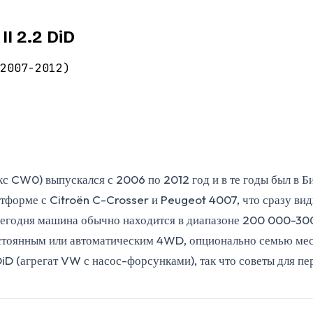
I 2.2 DiD
2007-2012)
екс CW0) выпускался с 2006 по 2012 год и в те годы был в
атформе с Citroën C-Crosser и Peugeot 4007, что сразу ви
Сегодня машина обычно находится в диапазоне 200 000-300
остоянным или автоматическим 4WD, опционально семью ме
DiD (агрегат VW с насос-форсунками), так что советы для п