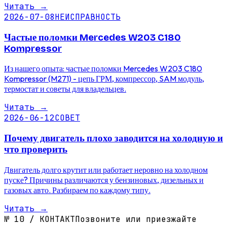
Читать
→
2026-07-08
НЕИСПРАВНОСТЬ
Частые поломки Mercedes W203 C180
Kompressor
Из нашего опыта: частые поломки Mercedes W203 C180
Kompressor (M271) - цепь ГРМ, компрессор, SAM модуль,
термостат и советы для владельцев.
Читать
→
2026-06-12
СОВЕТ
Почему двигатель плохо заводится на холодную и
что проверить
Двигатель долго крутит или работает неровно на холодном
пуске? Причины различаются у бензиновых, дизельных и
газовых авто. Разбираем по каждому типу.
Читать
→
№
10
/
КОНТАКТ
Позвоните или приезжайте