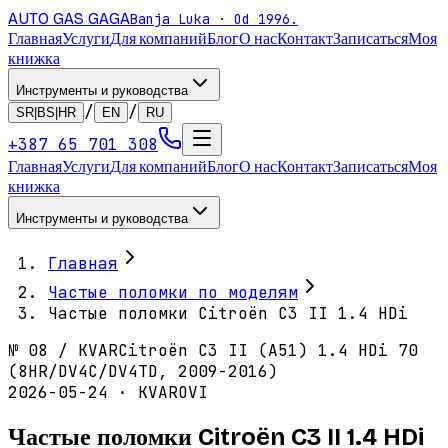
AUTO GAS
GAGA
Banja Luka · Od 1996.
Главная
Услуги
Для компаний
Блог
О нас
Контакт
Записаться
Моя
книжка
Инструменты и руководства
/
/
SR|BS|HR
EN
RU
+387 65 701 308
Главная
Услуги
Для компаний
Блог
О нас
Контакт
Записаться
Моя
книжка
Инструменты и руководства
Главная
Частые поломки по моделям
Частые поломки Citroën C3 II 1.4 HDi
№
08
/
KVAR
Citroën C3 II (A51) 1.4 HDi 70
(8HR/DV4C/DV4TD, 2009-2016)
2026-05-24 · KVAROVI
Частые поломки Citroën C3 II 1.4 HDi