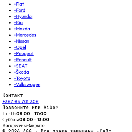
◦
Fiat
◦
Ford
◦
Hyundai
◦
Kia
◦
Mazda
◦
Mercedes
◦
Nissan
◦
Opel
◦
Peugeot
◦
Renault
◦
SEAT
◦
Škoda
◦
Toyota
◦
Volkswagen
Контакт
+387 65 701 308
Позвоните или Viber
Пн-Пт
08:00 - 17:00
Суббота
08:00 - 13:00
Воскресенье
Закрыто
©
2026
AGG ·
Все права защищены.
·
Сайт