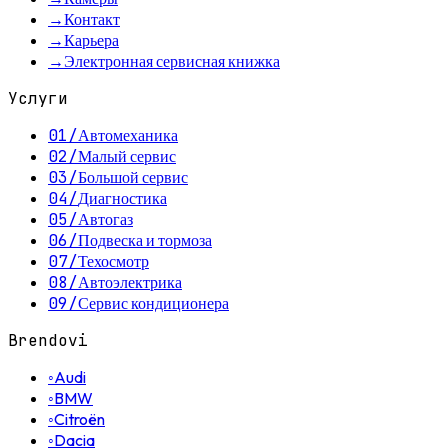
→
Контакт
→
Карьера
→
Электронная сервисная книжка
Услуги
01
/
Автомеханика
02
/
Малый сервис
03
/
Большой сервис
04
/
Диагностика
05
/
Автогаз
06
/
Подвеска и тормоза
07
/
Техосмотр
08
/
Автоэлектрика
09
/
Сервис кондиционера
Brendovi
◦
Audi
◦
BMW
◦
Citroën
◦
Dacia