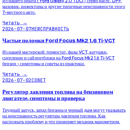
Из нашего опыта с Ford Galaxy 2.0 TDCi - серво насос, DPF,
маховик, инжекторы и другие типичные неисправности этого
7-местного авто.
Читать
→
2026-07-07
НЕИСПРАВНОСТЬ
Частые поломки Ford Focus Mk2 1.6 Ti-VCT
Из нашей мастерской: термостат, фазы VCT, катушки,
сцепление и сайлентблоки на Ford Focus Mk2 1.6 Ti-VCT
бензин - симптомы и советы из практики.
Читать
→
2026-07-02
СОВЕТ
Регулятор давления топлива на бензиновом
двигателе, симптомы и проверка
Трудный запуск, запах бензина и черный дым могут указывать
на неисправность регулятора давления топлива. Как
распознать проблему и что проверяет механик манометром.