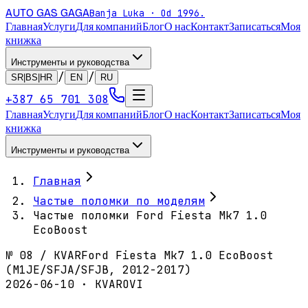
AUTO GAS
GAGA
Banja Luka · Od 1996.
Главная
Услуги
Для компаний
Блог
О нас
Контакт
Записаться
Моя
книжка
Инструменты и руководства
/
/
SR|BS|HR
EN
RU
+387 65 701 308
Главная
Услуги
Для компаний
Блог
О нас
Контакт
Записаться
Моя
книжка
Инструменты и руководства
Главная
Частые поломки по моделям
Частые поломки Ford Fiesta Mk7 1.0
EcoBoost
№
08
/
KVAR
Ford Fiesta Mk7 1.0 EcoBoost
(M1JE/SFJA/SFJB, 2012-2017)
2026-06-10 · KVAROVI